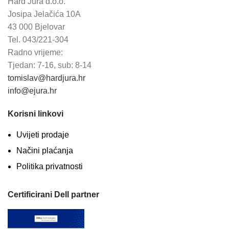
Hard Jura d.o.o.
Josipa Jelačića 10A
43 000 Bjelovar
Tel. 043/221-304
Radno vrijeme:
Tjedan: 7-16, sub: 8-14
tomislav@hardjura.hr
info@ejura.hr
Korisni linkovi
Uvijeti prodaje
Načini plaćanja
Politika privatnosti
Certificirani Dell partner