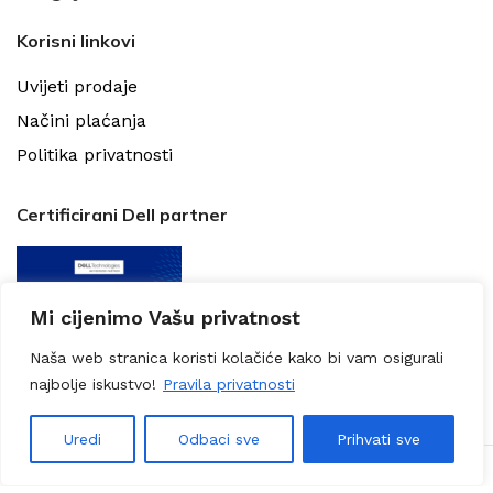
Korisni linkovi
Uvijeti prodaje
Načini plaćanja
Politika privatnosti
Certificirani Dell partner
Mi cijenimo Vašu privatnost
Naša web stranica koristi kolačiće kako bi vam osigurali
najbolje iskustvo!
Pravila privatnosti
Uredi
Odbaci sve
Prihvati sve
0
Hard Jura d.o.o.
2024 CREATED BY
amidal
zbornik
Lista želja
Usporedi
Košarica