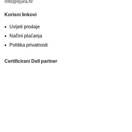
info@ejura.hr
Korisni linkovi
Uvijeti prodaje
Načini plaćanja
Politika privatnosti
Certificirani Dell partner
Hard Jura d.o.o.
2024 CREATED BY
amidal
Izbornik
0
Lista želja
0
Usporedi
0
items
Košarica