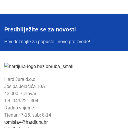
Predbilježite se za novosti
Prvi doznajte za popuste i nove proizvode!
Hard Jura d.o.o.
Josipa Jelačića 10A
43 000 Bjelovar
Tel. 043/221-304
Radno vrijeme:
Tjedan: 7-16, sub: 8-14
tomislav@hardjura.hr