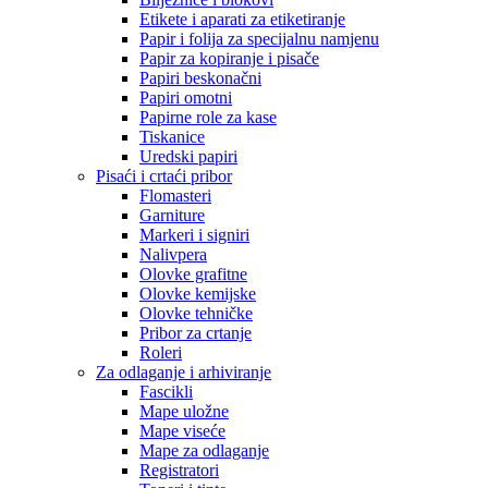
Etikete i aparati za etiketiranje
Papir i folija za specijalnu namjenu
Papir za kopiranje i pisače
Papiri beskonačni
Papiri omotni
Papirne role za kase
Tiskanice
Uredski papiri
Pisaći i crtaći pribor
Flomasteri
Garniture
Markeri i signiri
Nalivpera
Olovke grafitne
Olovke kemijske
Olovke tehničke
Pribor za crtanje
Roleri
Za odlaganje i arhiviranje
Fascikli
Mape uložne
Mape viseće
Mape za odlaganje
Registratori