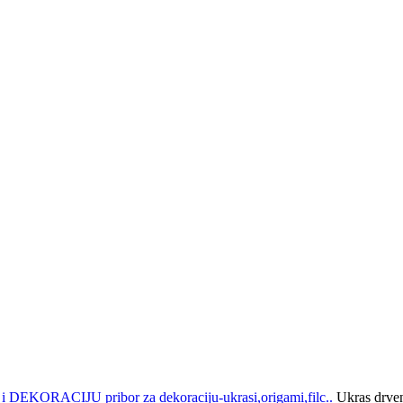
 i DEKORACIJU
pribor za dekoraciju-ukrasi,origami,filc..
Ukras drven