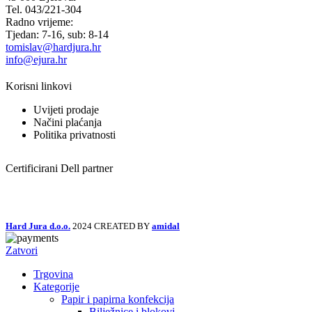
Tel. 043/221-304
Radno vrijeme:
Tjedan: 7-16, sub: 8-14
tomislav@hardjura.hr
info@ejura.hr
Korisni linkovi
Uvijeti prodaje
Načini plaćanja
Politika privatnosti
Certificirani Dell partner
Hard Jura d.o.o.
2024 CREATED BY
amidal
Zatvori
Trgovina
Kategorije
Papir i papirna konfekcija
Bilježnice i blokovi