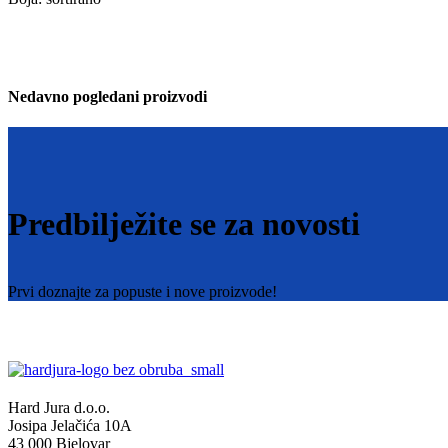
Nedavno pogledani proizvodi
Predbilježite se za novosti
Prvi doznajte za popuste i nove proizvode!
Hard Jura d.o.o.
Josipa Jelačića 10A
43 000 Bjelovar