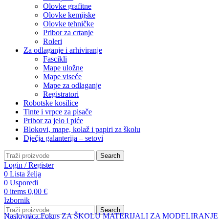
Olovke grafitne
Olovke kemijske
Olovke tehničke
Pribor za crtanje
Roleri
Za odlaganje i arhiviranje
Fascikli
Mape uložne
Mape viseće
Mape za odlaganje
Registratori
Robotske kosilice
Tinte i vrpce za pisače
Pribor za jelo i piće
Blokovi, mape, kolaž i papiri za školu
Dječja galanterija – setovi
Search
Login / Register
0
Lista želja
0
Usporedi
0
items
0,00
€
Izbornik
Search
Naslovnica
Fokus
ZA ŠKOLU
MATERIJALI ZA MODELIRANJE