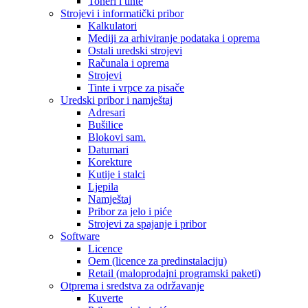
Toneri i tinte
Strojevi i informatički pribor
Kalkulatori
Mediji za arhiviranje podataka i oprema
Ostali uredski strojevi
Računala i oprema
Strojevi
Tinte i vrpce za pisače
Uredski pribor i namještaj
Adresari
Bušilice
Blokovi sam.
Datumari
Korekture
Kutije i stalci
Ljepila
Namještaj
Pribor za jelo i piće
Strojevi za spajanje i pribor
Software
Licence
Oem (licence za predinstalaciju)
Retail (maloprodajni programski paketi)
Otprema i sredstva za održavanje
Kuverte