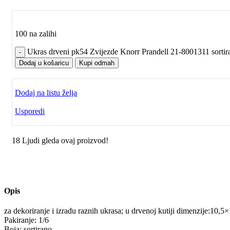
100 na zalihi
Ukras drveni pk54 Zvijezde Knorr Prandell 21-8001311 sortiran
Dodaj u košaricu
Kupi odmah
Dodaj na listu želja
Usporedi
18
Ljudi gleda ovaj proizvod!
Opis
za dekoriranje i izradu raznih ukrasa; u drvenoj kutiji dimenzije:10,5×
Pakiranje: 1/6
Boja: sortirano