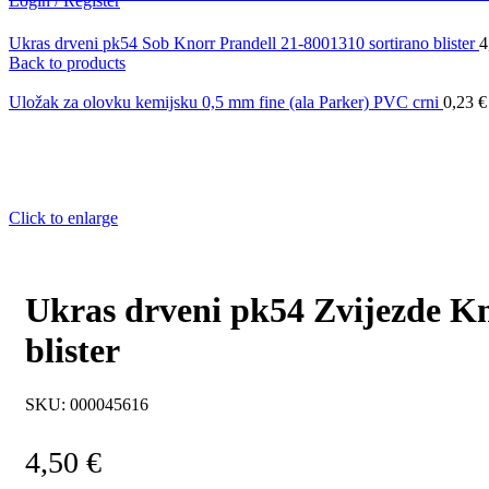
Login / Register
Ukras drveni pk54 Sob Knorr Prandell 21-8001310 sortirano blister
4
Back to products
Uložak za olovku kemijsku 0,5 mm fine (ala Parker) PVC crni
0,23
€
Click to enlarge
Ukras drveni pk54 Zvijezde Kn
blister
SKU:
000045616
4,50
€