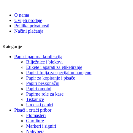
O nama
Uvijeti prodaje
Politika privatnosti
Načini plaćanja
Kategorije
Papir i papirna konfekcija
Bilježnice i blokovi
Etikete i aparati za etiketiranje
Papir i folija za specijalnu namjenu
Papir za kopiranje i pisače
Papiri beskonačni
Papiri omotni
Papirne role za kase
Tiskanice
Uredski papiri
Pisaći i crtaći pribor
Flomasteri
Garniture
Markeri i signiri
Nalivpera