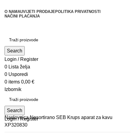
O NAMA
UVIJETI PRODAJE
POLITIKA PRIVATNOSTI
NAČINI PLAĆANJA
Kategorije
Search
Login / Register
0
Lista želja
0
Usporedi
0
items
0,00
€
Izbornik
Search
Naslovnica
Nesortirano
SEB Krups aparat za kavu
Login / Register
XP320830