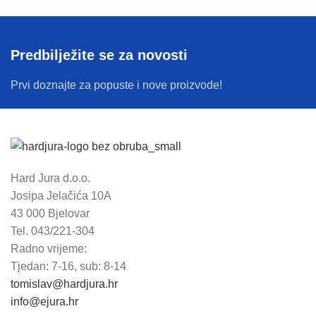
Predbilježite se za novosti
Prvi doznajte za popuste i nove proizvode!
Hard Jura d.o.o.
Josipa Jelačića 10A
43 000 Bjelovar
Tel. 043/221-304
Radno vrijeme:
Tjedan: 7-16, sub: 8-14
tomislav@hardjura.hr
info@ejura.hr