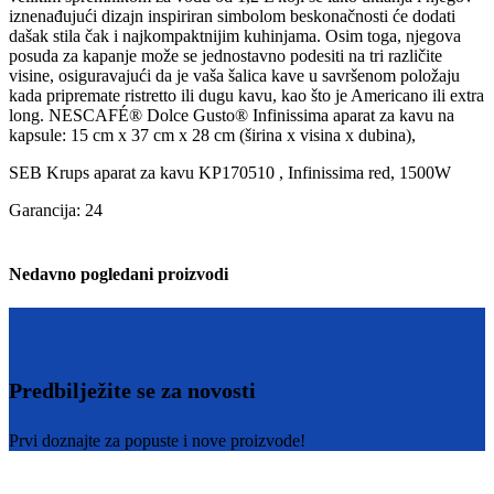
iznenađujući dizajn inspiriran simbolom beskonačnosti će dodati
dašak stila čak i najkompaktnijim kuhinjama. Osim toga, njegova
posuda za kapanje može se jednostavno podesiti na tri različite
visine, osiguravajući da je vaša šalica kave u savršenom položaju
kada pripremate ristretto ili dugu kavu, kao što je Americano ili extra
long. NESCAFÉ® Dolce Gusto® Infinissima aparat za kavu na
kapsule: 15 cm x 37 cm x 28 cm (širina x visina x dubina),
SEB Krups aparat za kavu KP170510 , Infinissima red, 1500W
Garancija: 24
Nedavno pogledani proizvodi
Predbilježite se za novosti
Prvi doznajte za popuste i nove proizvode!