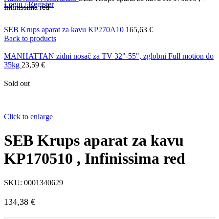
Login / Register
Infinissima red
SEB Krups aparat za kavu KP270A10
165,63
€
Back to products
MANHATTAN zidni nosač za TV 32"-55", zglobni Full motion do
35kg
23,59
€
Sold out
Click to enlarge
SEB Krups aparat za kavu
KP170510 , Infinissima red
SKU:
0001340629
134,38
€