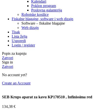
Kalendari
Poklon program
Poslovna galanterija
Robotske kosilice
Fiskalne blagajne, software i web dizajn
Software – fiskalne blagajne
Web dizajn
Tisak
Lista želja
Usporedi
Login / register
Popis za kupnju
Zatvori
Sign in
Zatvori
No account yet?
Create an Account
SEB Krups aparat za kavu KP170510 , Infinissima red
134,38
€