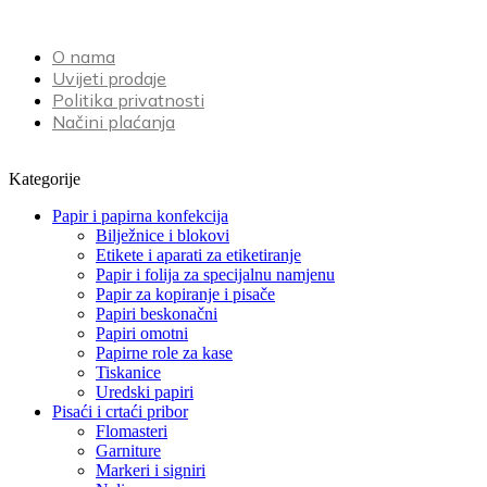
O nama
Uvijeti prodaje
Politika privatnosti
Načini plaćanja
Kategorije
Papir i papirna konfekcija
Bilježnice i blokovi
Etikete i aparati za etiketiranje
Papir i folija za specijalnu namjenu
Papir za kopiranje i pisače
Papiri beskonačni
Papiri omotni
Papirne role za kase
Tiskanice
Uredski papiri
Pisaći i crtaći pribor
Flomasteri
Garniture
Markeri i signiri