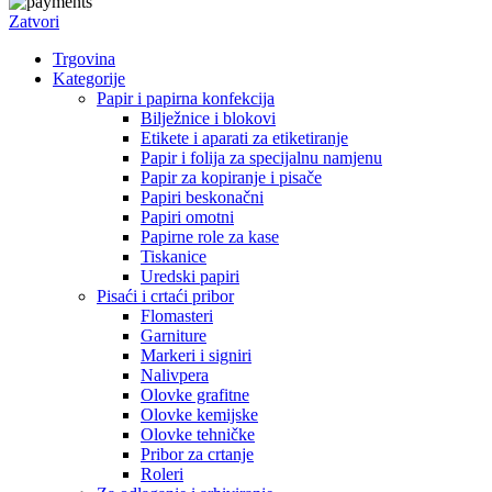
Zatvori
Trgovina
Kategorije
Papir i papirna konfekcija
Bilježnice i blokovi
Etikete i aparati za etiketiranje
Papir i folija za specijalnu namjenu
Papir za kopiranje i pisače
Papiri beskonačni
Papiri omotni
Papirne role za kase
Tiskanice
Uredski papiri
Pisaći i crtaći pribor
Flomasteri
Garniture
Markeri i signiri
Nalivpera
Olovke grafitne
Olovke kemijske
Olovke tehničke
Pribor za crtanje
Roleri