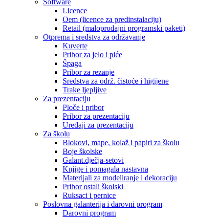
Software
Licence
Oem (licence za predinstalaciju)
Retail (maloprodajni programski paketi)
Otprema i sredstva za održavanje
Kuverte
Pribor za jelo i piće
Špaga
Pribor za rezanje
Sredstva za održ. čistoće i higijene
Trake ljepljive
Za prezentaciju
Ploče i pribor
Pribor za prezentaciju
Uređaji za prezentaciju
Za školu
Blokovi, mape, kolaž i papiri za školu
Boje školske
Galant.dječja-setovi
Knjige i pomagala nastavna
Materijali za modeliranje i dekoraciju
Pribor ostali školski
Ruksaci i pernice
Poslovna galanterija i darovni program
Darovni program