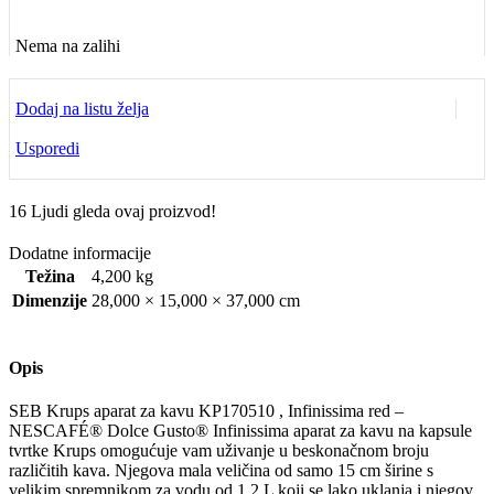
Nema na zalihi
Dodaj na listu želja
Usporedi
16
Ljudi gleda ovaj proizvod!
Dodatne informacije
Težina
4,200 kg
Dimenzije
28,000 × 15,000 × 37,000 cm
Opis
SEB Krups aparat za kavu KP170510 , Infinissima red –
NESCAFÉ® Dolce Gusto® Infinissima aparat za kavu na kapsule
tvrtke Krups omogućuje vam uživanje u beskonačnom broju
različitih kava. Njegova mala veličina od samo 15 cm širine s
velikim spremnikom za vodu od 1,2 L koji se lako uklanja i njegov