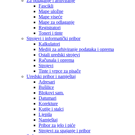
Za odlaganje i arhiviranje
Fascikli
Mape uložne
Mape viseće
Mape za odlaganje
Registratori
Toneri i tinte
Strojevi i informatički pribor
Kalkulatori
Mediji za arhiviranje podataka i oprema
Ostali uredski strojevi
Računala i oprema
Strojevi
Tinte i vrpce za pisače
Uredski pribor i namještaj
Adresari
Bušilice
Blokovi sam.
Datumari
Korekture
Kutije i stalci
Ljepila
Namještaj
Pribor za jelo i piće
Strojevi za spajanje i pribor