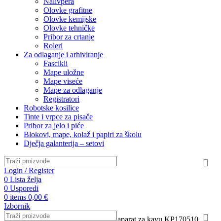
Nalivpera
Olovke grafitne
Olovke kemijske
Olovke tehničke
Pribor za crtanje
Roleri
Za odlaganje i arhiviranje
Fascikli
Mape uložne
Mape viseće
Mape za odlaganje
Registratori
Robotske kosilice
Tinte i vrpce za pisače
Pribor za jelo i piće
Blokovi, mape, kolaž i papiri za školu
Dječja galanterija – setovi
Login / Register
0
Lista želja
0
Usporedi
0
items
0,00
€
Izbornik
Naslovnica
Nesortirano
SEB Krups aparat za kavu KP170510 ,