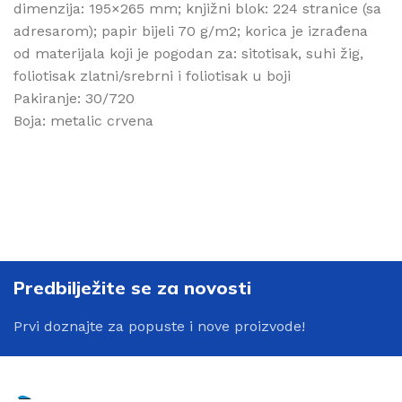
dimenzija: 195×265 mm; knjižni blok: 224 stranice (sa
adresarom); papir bijeli 70 g/m2; korica je izrađena
od materijala koji je pogodan za: sitotisak, suhi žig,
foliotisak zlatni/srebrni i foliotisak u boji
Pakiranje: 30/720
Boja: metalic crvena
Predbilježite se za novosti
Prvi doznajte za popuste i nove proizvode!