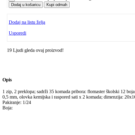
Dodaj u košaricu
Kupi odmah
Dodaj na listu želja
Usporedi
19
Ljudi gleda ovaj proizvod!
Opis
1 zip, 2 preklopa; sadrži 35 komada pribora: flomaster školski 12 boj
0,5 mm, olovka kemijska i raspored sati x 2 komada; dimenzija: 20x
Pakiranje: 1/24
Boja: