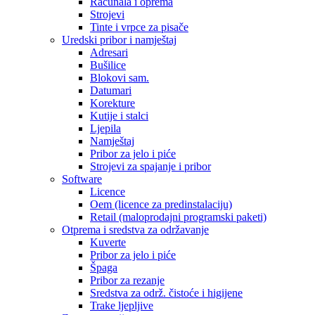
Računala i oprema
Strojevi
Tinte i vrpce za pisače
Uredski pribor i namještaj
Adresari
Bušilice
Blokovi sam.
Datumari
Korekture
Kutije i stalci
Ljepila
Namještaj
Pribor za jelo i piće
Strojevi za spajanje i pribor
Software
Licence
Oem (licence za predinstalaciju)
Retail (maloprodajni programski paketi)
Otprema i sredstva za održavanje
Kuverte
Pribor za jelo i piće
Špaga
Pribor za rezanje
Sredstva za održ. čistoće i higijene
Trake ljepljive