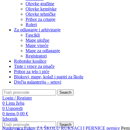
Olovke grafitne
Olovke kemijske
Olovke tehničke
Pribor za crtanje
Roleri
Za odlaganje i arhiviranje
Fascikli
Mape uložne
Mape viseće
Mape za odlaganje
Registratori
Robotske kosilice
Tinte i vrpce za pisače
Pribor za jelo i piće
Blokovi, mape, kolaž i papiri za školu
Dječja galanterija – setovi
Search
Login / Register
0
Lista želja
0
Usporedi
0
items
0,00
€
Izbornik
Search
Naslovnica
Fokus
ZA ŠKOLU
RUKSACI I PERNICE
pernice
Pern