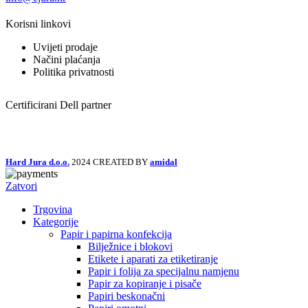
Korisni linkovi
Uvijeti prodaje
Načini plaćanja
Politika privatnosti
Certificirani Dell partner
Hard Jura d.o.o.
2024 CREATED BY
amidal
Zatvori
Trgovina
Kategorije
Papir i papirna konfekcija
Bilježnice i blokovi
Etikete i aparati za etiketiranje
Papir i folija za specijalnu namjenu
Papir za kopiranje i pisače
Papiri beskonačni