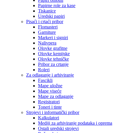
Papiri omotni
Papirne role za kase
Tiskanice
Uredski papiri
Pisaći i crtaći pribor
Flomasteri
Garniture
Markeri i signiri
Nalivpera
Olovke grafitne
Olovke kemijske
Olovke tehničke
Pribor za crtanje
Roleri
Za odlaganje i arhiviranje
Fascikli
Mape uložne
Mape viseće
Mape za odlaganje
Registratori
Toneri i tinte
Strojevi i informatički pribor
Kalkulatori
Mediji za arhiviranje podataka i oprema
Ostali uredski strojevi