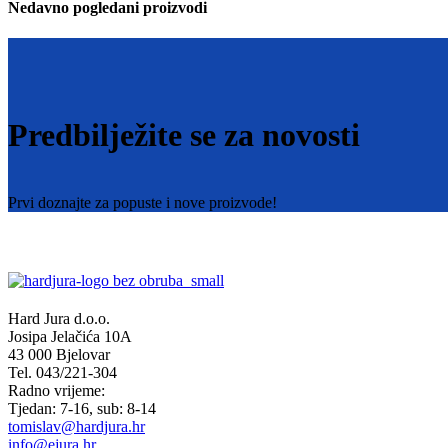
Nedavno pogledani proizvodi
Predbilježite se za novosti
Prvi doznajte za popuste i nove proizvode!
Hard Jura d.o.o.
Josipa Jelačića 10A
43 000 Bjelovar
Tel. 043/221-304
Radno vrijeme:
Tjedan: 7-16, sub: 8-14
tomislav@hardjura.hr
info@ejura.hr