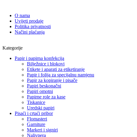
O nama
Uvijeti prodaje
Politika privatnosti
Načini plaćanja
Kategorije
Papir i papirna konfekcija
Bilježnice i blokovi
Etikete i aparati za etiketiranje
Papir i folija za specijalnu namjenu
Papir za kopiranje i pisače
Papiri beskonačni
Papiri omotni
Papirne role za kase
Tiskanice
Uredski papiri
Pisaći i crtaći pribor
Flomasteri
Garniture
Markeri i signiri
Nalivpera