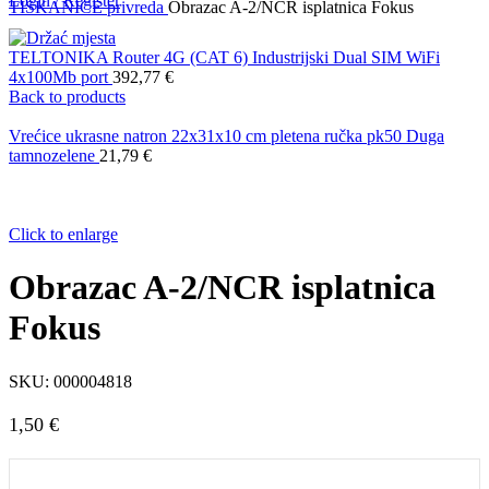
Login / Register
TISKANICE
privreda
Obrazac A-2/NCR isplatnica Fokus
TELTONIKA Router 4G (CAT 6) Industrijski Dual SIM WiFi
4x100Mb port
392,77
€
Back to products
Vrećice ukrasne natron 22x31x10 cm pletena ručka pk50 Duga
tamnozelene
21,79
€
Click to enlarge
Obrazac A-2/NCR isplatnica
Fokus
SKU:
000004818
1,50
€