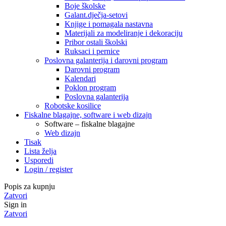
Boje školske
Galant.dječja-setovi
Knjige i pomagala nastavna
Materijali za modeliranje i dekoraciju
Pribor ostali školski
Ruksaci i pernice
Poslovna galanterija i darovni program
Darovni program
Kalendari
Poklon program
Poslovna galanterija
Robotske kosilice
Fiskalne blagajne, software i web dizajn
Software – fiskalne blagajne
Web dizajn
Tisak
Lista želja
Usporedi
Login / register
Popis za kupnju
Zatvori
Sign in
Zatvori