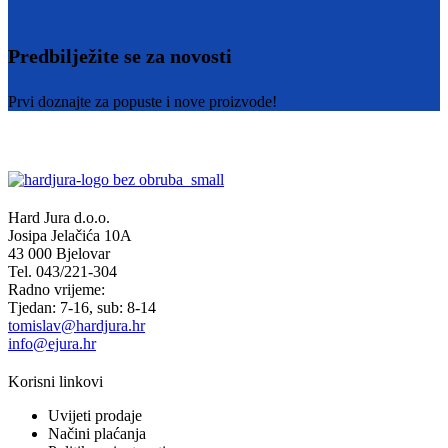
Predbilježite se za novosti
Prvi doznajte za popuste i nove proizvode!
Hard Jura d.o.o.
Josipa Jelačića 10A
43 000 Bjelovar
Tel. 043/221-304
Radno vrijeme:
Tjedan: 7-16, sub: 8-14
tomislav@hardjura.hr
info@ejura.hr
Korisni linkovi
Uvijeti prodaje
Načini plaćanja