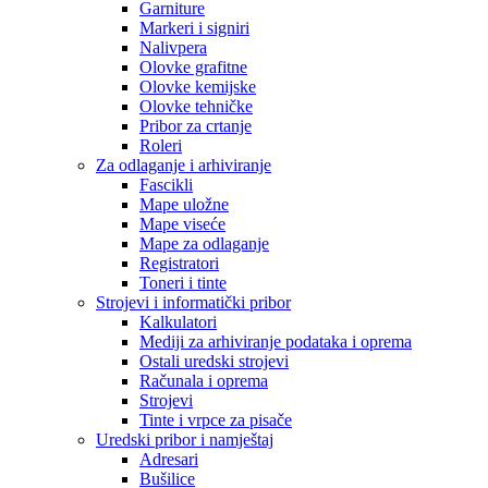
Garniture
Markeri i signiri
Nalivpera
Olovke grafitne
Olovke kemijske
Olovke tehničke
Pribor za crtanje
Roleri
Za odlaganje i arhiviranje
Fascikli
Mape uložne
Mape viseće
Mape za odlaganje
Registratori
Toneri i tinte
Strojevi i informatički pribor
Kalkulatori
Mediji za arhiviranje podataka i oprema
Ostali uredski strojevi
Računala i oprema
Strojevi
Tinte i vrpce za pisače
Uredski pribor i namještaj
Adresari
Bušilice