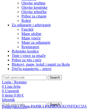
Olovke grafitne
Olovke kemijske
Olovke tehničke
Pribor za crtanje
Roleri
Za odlaganje i arhiviranje
Fascikli
Mape uložne
Mape viseće
Mape za odlaganje
Registratori
Robotske kosilice
Tinte i vrpce za pisače
Pribor za jelo i piće
Blokovi, mape, kolaž i papiri za školu
Dječja galanterija – setovi
Search
Login / Register
0
Lista želja
0
Usporedi
0
items
0,00
€
Izbornik
Search
Naslovnica
Fokus
PAPIR I PAPIRNA KONFEKCIJA