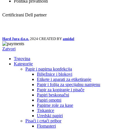
Politika privatnosti
Certificirani Dell partner
Hard Jura d.o.o.
2024 CREATED BY
amidal
Zatvori
Trgovina
Kategorije
Papir i papirna konfekcija
Bilježnice i blokovi
Etikete i aparati za etiketiranje
Papir i folija za specijalnu namjenu
Papir za kopiranje i pisače
Papiri beskonačni
Papiri omotni
Papirne role za kase
Tiskanice
Uredski papiri
Pisaći i crtaći pribor
Flomasteri