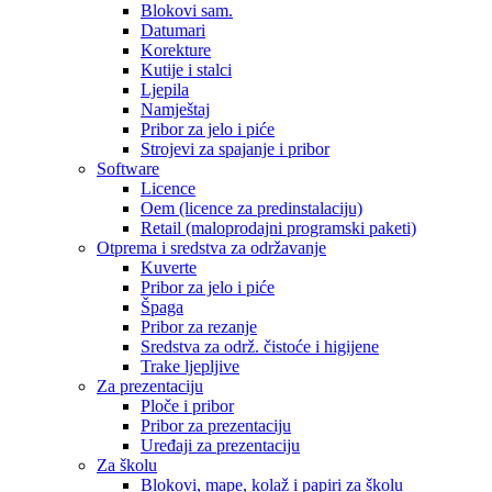
Blokovi sam.
Datumari
Korekture
Kutije i stalci
Ljepila
Namještaj
Pribor za jelo i piće
Strojevi za spajanje i pribor
Software
Licence
Oem (licence za predinstalaciju)
Retail (maloprodajni programski paketi)
Otprema i sredstva za održavanje
Kuverte
Pribor za jelo i piće
Špaga
Pribor za rezanje
Sredstva za održ. čistoće i higijene
Trake ljepljive
Za prezentaciju
Ploče i pribor
Pribor za prezentaciju
Uređaji za prezentaciju
Za školu
Blokovi, mape, kolaž i papiri za školu