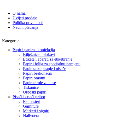
O nama
Uvijeti prodaje
Politika privatnosti
Načini plaćanja
Kategorije
Papir i papirna konfekcija
Bilježnice i blokovi
Etikete i aparati za etiketiranje
Papir i folija za specijalnu namjenu
Papir za kopiranje i pisače
Papiri beskonačni
Papiri omotni
Papirne role za kase
Tiskanice
Uredski papiri
Pisaći i crtaći pribor
Flomasteri
Garniture
Markeri i signiri
Nalivpera