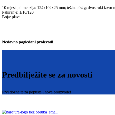
10 mjesta; dimenzija: 124x102x25 mm; težina: 94 g; dvostruki izvor nap
Pakiranje: 1/10/120
Boja: plava
Nedavno pogledani proizvodi
Predbilježite se za novosti
Prvi doznajte za popuste i nove proizvode!