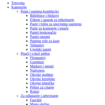
Trgovina
Kategorije
Papir i papirna konfekcija
Bilježnice i blokovi
Etikete i aparati za etiketiranje
Papir i folija za specijalnu namjenu
Papir za kopiranje i pisače
Papiri beskonačni
Papiri omotni
Papirne role za kase
Tiskanice
Uredski papiri
Pisaći i crtaći pribor
Flomasteri
Garniture
Markeri i signiri
Nalivpera
Olovke grafitne
Olovke kemijske
Olovke tehničke
Pribor za crtanje
Roleri
Za odlaganje i arhiviranje
Fascikli
Mape uložne