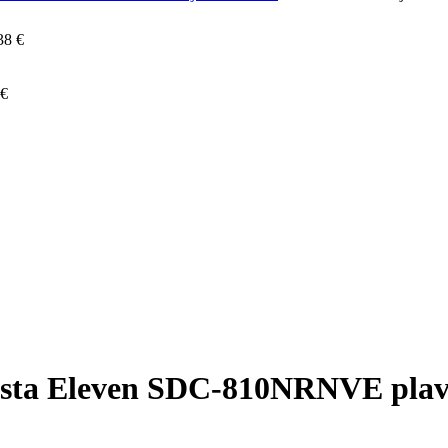
38
€
€
jesta Eleven SDC-810NRNVE plav