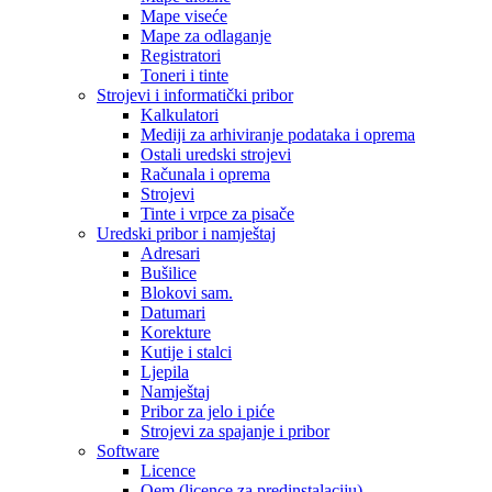
Mape viseće
Mape za odlaganje
Registratori
Toneri i tinte
Strojevi i informatički pribor
Kalkulatori
Mediji za arhiviranje podataka i oprema
Ostali uredski strojevi
Računala i oprema
Strojevi
Tinte i vrpce za pisače
Uredski pribor i namještaj
Adresari
Bušilice
Blokovi sam.
Datumari
Korekture
Kutije i stalci
Ljepila
Namještaj
Pribor za jelo i piće
Strojevi za spajanje i pribor
Software
Licence
Oem (licence za predinstalaciju)