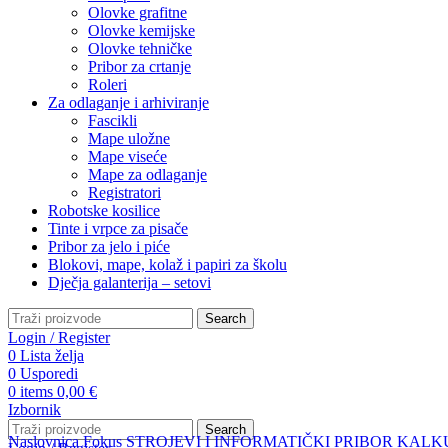
Olovke grafitne
Olovke kemijske
Olovke tehničke
Pribor za crtanje
Roleri
Za odlaganje i arhiviranje
Fascikli
Mape uložne
Mape viseće
Mape za odlaganje
Registratori
Robotske kosilice
Tinte i vrpce za pisače
Pribor za jelo i piće
Blokovi, mape, kolaž i papiri za školu
Dječja galanterija – setovi
Search
Login / Register
0
Lista želja
0
Usporedi
0
items
0,00
€
Izbornik
Search
Naslovnica
Fokus
STROJEVI I INFORMATIČKI PRIBOR
KALK