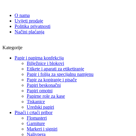
O nama
Uvijeti prodaje
Politika privatnosti
Načini plaćanja
Kategorije
Papir i papirna konfekcija
Bilježnice i blokovi
Etikete i aparati za etiketiranje
Papir i folija za specijalnu namjenu
Papir za kopiranje i pisače
Papiri beskonačni
Papiri omotni
Papirne role za kase
Tiskanice
Uredski papiri
Pisaći i crtaći pribor
Flomasteri
Garniture
Markeri i signiri
Nalivpera