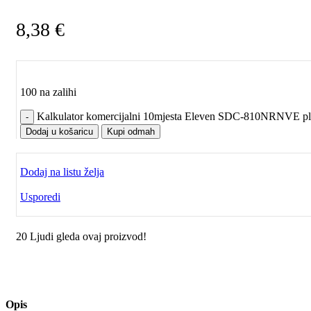
8,38
€
100 na zalihi
Kalkulator komercijalni 10mjesta Eleven SDC-810NRNVE pla
Dodaj u košaricu
Kupi odmah
Dodaj na listu želja
Usporedi
20
Ljudi gleda ovaj proizvod!
Opis