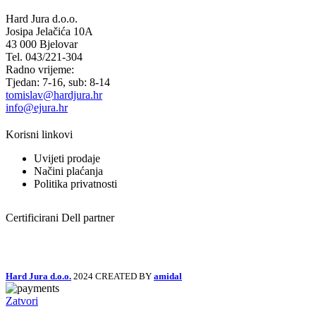
Hard Jura d.o.o.
Josipa Jelačića 10A
43 000 Bjelovar
Tel. 043/221-304
Radno vrijeme:
Tjedan: 7-16, sub: 8-14
tomislav@hardjura.hr
info@ejura.hr
Korisni linkovi
Uvijeti prodaje
Načini plaćanja
Politika privatnosti
Certificirani Dell partner
Hard Jura d.o.o.
2024 CREATED BY
amidal
Zatvori