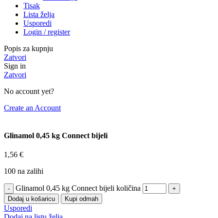
Tisak
Lista želja
Usporedi
Login / register
Popis za kupnju
Zatvori
Sign in
Zatvori
No account yet?
Create an Account
Glinamol 0,45 kg Connect bijeli
1,56
€
100 na zalihi
Glinamol 0,45 kg Connect bijeli količina
Dodaj u košaricu
Kupi odmah
Usporedi
Dodaj na listu želja