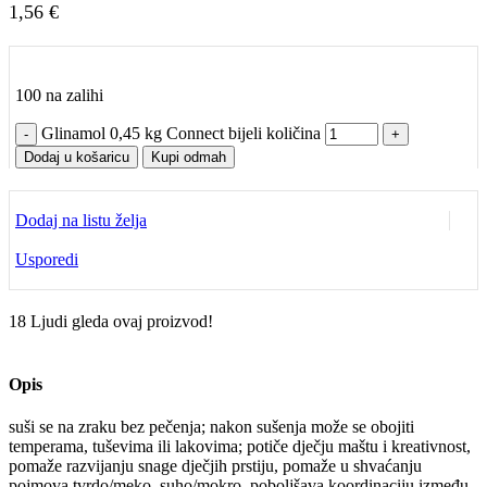
1,56
€
100 na zalihi
Glinamol 0,45 kg Connect bijeli količina
Dodaj u košaricu
Kupi odmah
Dodaj na listu želja
Usporedi
18
Ljudi gleda ovaj proizvod!
Opis
suši se na zraku bez pečenja; nakon sušenja može se obojiti
temperama, tuševima ili lakovima; potiče dječju maštu i kreativnost,
pomaže razvijanju snage dječjih prstiju, pomaže u shvaćanju
pojmova tvrdo/meko, suho/mokro, poboljšava koordinaciju između