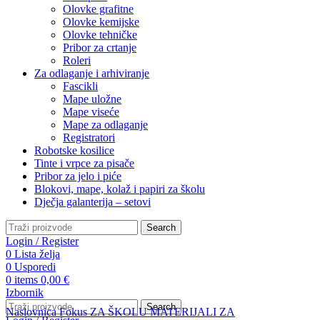
Olovke grafitne
Olovke kemijske
Olovke tehničke
Pribor za crtanje
Roleri
Za odlaganje i arhiviranje
Fascikli
Mape uložne
Mape viseće
Mape za odlaganje
Registratori
Robotske kosilice
Tinte i vrpce za pisače
Pribor za jelo i piće
Blokovi, mape, kolaž i papiri za školu
Dječja galanterija – setovi
Search
Login / Register
0
Lista želja
0
Usporedi
0
items
0,00
€
Izbornik
Search
Naslovnica
Fokus
ZA ŠKOLU
MATERIJALI ZA