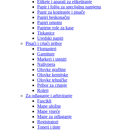
Etikete i aparati za etiketiranje
Papir i folija za specijalnu namjenu
Papir za kopiranje i pisače
Papiri beskonačni
Papiri omotni
Papirne role za kase
Tiskanice
Uredski papiri
Pisaći i crtaći pribor
Flomasteri
Garniture
Markeri i signiri
Nalivpera
Olovke grafitne
Olovke kemijske
Olovke tehničke
Pribor za crtanje
Roleri
Za odlaganje i arhiviranje
Fascikli
Mape uložne
Mape viseće
Mape za odlaganje
Registratori
Toneri i tinte