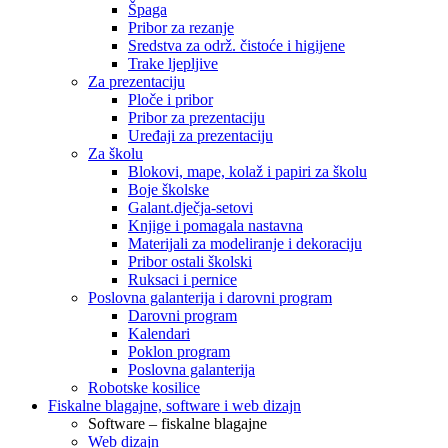
Špaga
Pribor za rezanje
Sredstva za održ. čistoće i higijene
Trake ljepljive
Za prezentaciju
Ploče i pribor
Pribor za prezentaciju
Uređaji za prezentaciju
Za školu
Blokovi, mape, kolaž i papiri za školu
Boje školske
Galant.dječja-setovi
Knjige i pomagala nastavna
Materijali za modeliranje i dekoraciju
Pribor ostali školski
Ruksaci i pernice
Poslovna galanterija i darovni program
Darovni program
Kalendari
Poklon program
Poslovna galanterija
Robotske kosilice
Fiskalne blagajne, software i web dizajn
Software – fiskalne blagajne
Web dizajn