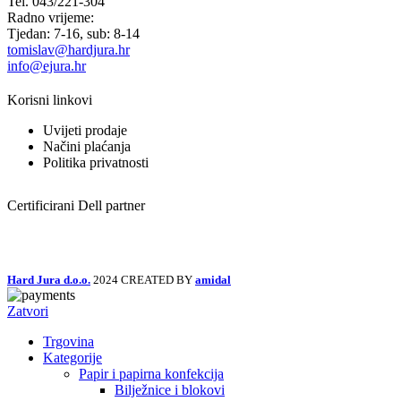
Tel. 043/221-304
Radno vrijeme:
Tjedan: 7-16, sub: 8-14
tomislav@hardjura.hr
info@ejura.hr
Korisni linkovi
Uvijeti prodaje
Načini plaćanja
Politika privatnosti
Certificirani Dell partner
Hard Jura d.o.o.
2024 CREATED BY
amidal
Zatvori
Trgovina
Kategorije
Papir i papirna konfekcija
Bilježnice i blokovi