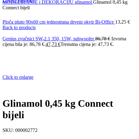
Login / Register
MODELIRANJE i DEKORACIJU
glinamol
Glinamol 0,45 kg
Connect bijeli
Ploča pluto 90x60 cm jednostrana drveni okvir Bi-Office
13,25
€
Back to products
Genius zvučnici SW-2.1 350, 15W, subwoofer
86,78
€
Izvorna
cijena bila je: 86,78 €.
47,73
€
Trenutna cijena je: 47,73 €.
Click to enlarge
Glinamol 0,45 kg Connect
bijeli
SKU:
000002772