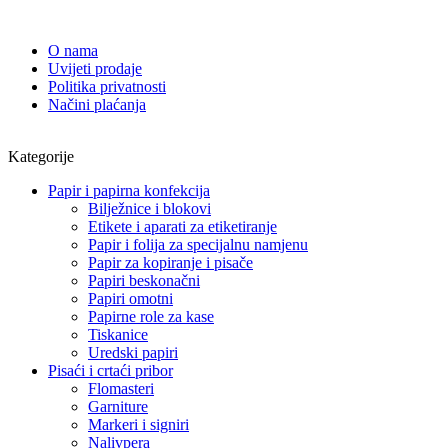
O nama
Uvijeti prodaje
Politika privatnosti
Načini plaćanja
Kategorije
Papir i papirna konfekcija
Bilježnice i blokovi
Etikete i aparati za etiketiranje
Papir i folija za specijalnu namjenu
Papir za kopiranje i pisače
Papiri beskonačni
Papiri omotni
Papirne role za kase
Tiskanice
Uredski papiri
Pisaći i crtaći pribor
Flomasteri
Garniture
Markeri i signiri
Nalivpera