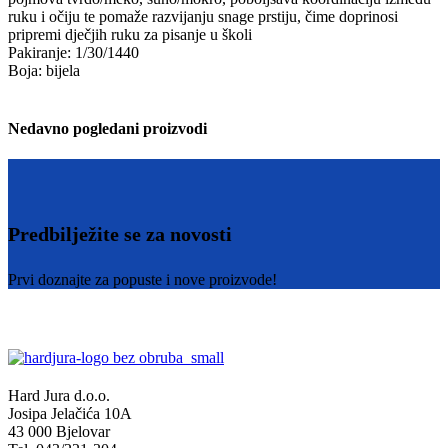
ruku i očiju te pomaže razvijanju snage prstiju, čime doprinosi
pripremi dječjih ruku za pisanje u školi
Pakiranje: 1/30/1440
Boja: bijela
Nedavno pogledani proizvodi
Predbilježite se za novosti
Prvi doznajte za popuste i nove proizvode!
Hard Jura d.o.o.
Josipa Jelačića 10A
43 000 Bjelovar