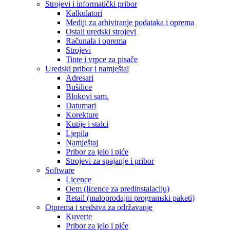
Strojevi i informatički pribor
Kalkulatori
Mediji za arhiviranje podataka i oprema
Ostali uredski strojevi
Računala i oprema
Strojevi
Tinte i vrpce za pisače
Uredski pribor i namještaj
Adresari
Bušilice
Blokovi sam.
Datumari
Korekture
Kutije i stalci
Ljepila
Namještaj
Pribor za jelo i piće
Strojevi za spajanje i pribor
Software
Licence
Oem (licence za predinstalaciju)
Retail (maloprodajni programski paketi)
Otprema i sredstva za održavanje
Kuverte
Pribor za jelo i piće