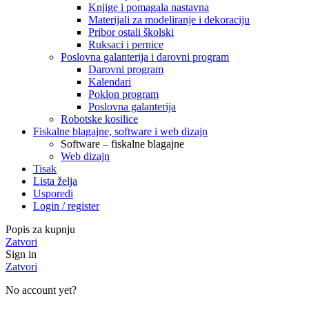
Knjige i pomagala nastavna
Materijali za modeliranje i dekoraciju
Pribor ostali školski
Ruksaci i pernice
Poslovna galanterija i darovni program
Darovni program
Kalendari
Poklon program
Poslovna galanterija
Robotske kosilice
Fiskalne blagajne, software i web dizajn
Software – fiskalne blagajne
Web dizajn
Tisak
Lista želja
Usporedi
Login / register
Popis za kupnju
Zatvori
Sign in
Zatvori
No account yet?