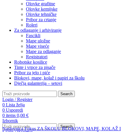
Olovke grafitne
Olovke kemijske
Olovke tehničke
Pribor za crtanje
Roleri
Za odlaganje i arhiviranje
Fascikli
Mape uložne
Mape viseće
Mape za odlaganje
Registratori
Robotske kosilice
Tinte i vrpce za pisače
Pribor za jelo i piće
Blokovi, mape, kolaž i papiri za školu
Dječja galanterija – setovi
Search
Login / Register
0
Lista želja
0
Usporedi
0
items
0,00
€
Izbornik
Search
Naslovnica
Fokus
ZA ŠKOLU
BLOKOVI, MAPE, KOLAŽ I