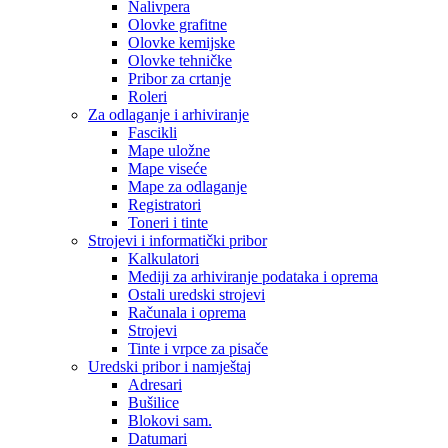
Nalivpera
Olovke grafitne
Olovke kemijske
Olovke tehničke
Pribor za crtanje
Roleri
Za odlaganje i arhiviranje
Fascikli
Mape uložne
Mape viseće
Mape za odlaganje
Registratori
Toneri i tinte
Strojevi i informatički pribor
Kalkulatori
Mediji za arhiviranje podataka i oprema
Ostali uredski strojevi
Računala i oprema
Strojevi
Tinte i vrpce za pisače
Uredski pribor i namještaj
Adresari
Bušilice
Blokovi sam.
Datumari