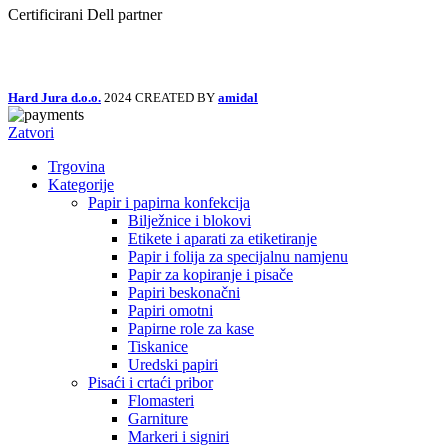
Certificirani Dell partner
Hard Jura d.o.o.
2024 CREATED BY
amidal
Zatvori
Trgovina
Kategorije
Papir i papirna konfekcija
Bilježnice i blokovi
Etikete i aparati za etiketiranje
Papir i folija za specijalnu namjenu
Papir za kopiranje i pisače
Papiri beskonačni
Papiri omotni
Papirne role za kase
Tiskanice
Uredski papiri
Pisaći i crtaći pribor
Flomasteri
Garniture
Markeri i signiri