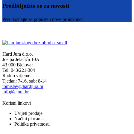
Predbilježite se za novosti
Prvi doznajte za popuste i nove proizvode!
Hard Jura d.o.o.
Josipa Jelačića 10A
43 000 Bjelovar
Tel. 043/221-304
Radno vrijeme:
Tjedan: 7-16, sub: 8-14
tomislav@hardjura.hr
info@ejura.hr
Korisni linkovi
Uvijeti prodaje
Načini plaćanja
Politika privatnosti