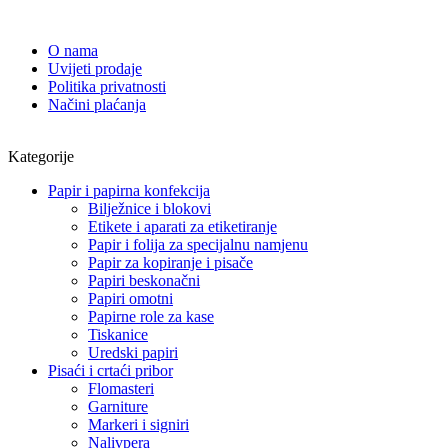
O nama
Uvijeti prodaje
Politika privatnosti
Načini plaćanja
Kategorije
Papir i papirna konfekcija
Bilježnice i blokovi
Etikete i aparati za etiketiranje
Papir i folija za specijalnu namjenu
Papir za kopiranje i pisače
Papiri beskonačni
Papiri omotni
Papirne role za kase
Tiskanice
Uredski papiri
Pisaći i crtaći pribor
Flomasteri
Garniture
Markeri i signiri
Nalivpera