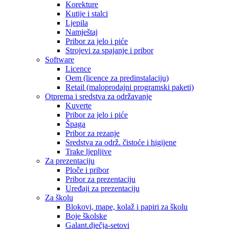
Korekture
Kutije i stalci
Ljepila
Namještaj
Pribor za jelo i piće
Strojevi za spajanje i pribor
Software
Licence
Oem (licence za predinstalaciju)
Retail (maloprodajni programski paketi)
Otprema i sredstva za održavanje
Kuverte
Pribor za jelo i piće
Špaga
Pribor za rezanje
Sredstva za održ. čistoće i higijene
Trake ljepljive
Za prezentaciju
Ploče i pribor
Pribor za prezentaciju
Uređaji za prezentaciju
Za školu
Blokovi, mape, kolaž i papiri za školu
Boje školske
Galant.dječja-setovi