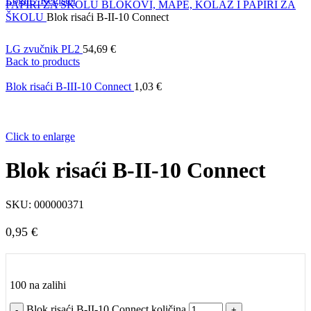
Login / Register
PAPIRI ZA ŠKOLU
BLOKOVI, MAPE, KOLAŽ I PAPIRI ZA
ŠKOLU
Blok risaći B-II-10 Connect
LG zvučnik PL2
54,69
€
Back to products
Blok risaći B-III-10 Connect
1,03
€
Click to enlarge
Blok risaći B-II-10 Connect
SKU:
000000371
0,95
€
100 na zalihi
Blok risaći B-II-10 Connect količina