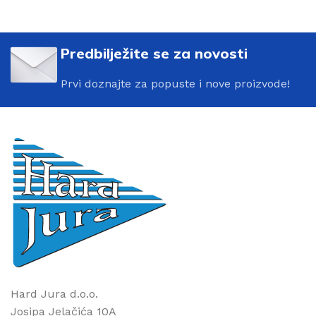
Predbilježite se za novosti
Prvi doznajte za popuste i nove proizvode!
Hard Jura d.o.o.
Josipa Jelačića 10A