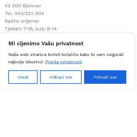
43 000 Bjelovar
Tel. 043/221-304
Radno vrijeme:
Tjedan: 7-16, sub: 8-14
tomislav@hardjura.hr
Mi cijenimo Vašu privatnost
info@ejura.hr
Naša web stranica koristi kolačiće kako bi vam osigurali
Korisni linkovi
najbolje iskustvo!
Pravila privatnosti
Uvijeti prodaje
Uredi
Odbaci sve
Prihvati sve
0
Načini plaćanja
Filters
Izbornik
Lista želja
Usporedi
Košarica
Politika privatnosti
Certificirani Dell partner