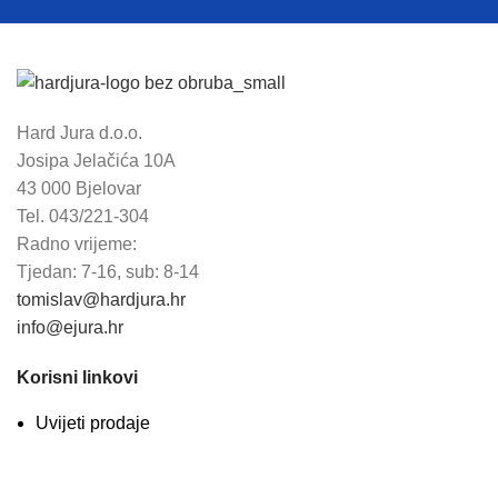
Hard Jura d.o.o.
Josipa Jelačića 10A
43 000 Bjelovar
Tel. 043/221-304
Radno vrijeme:
Tjedan: 7-16, sub: 8-14
tomislav@hardjura.hr
info@ejura.hr
Korisni linkovi
Uvijeti prodaje
Načini plaćanja
Politika privatnosti