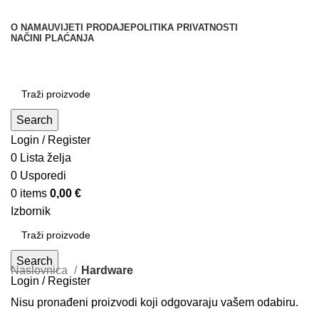
O NAMA
UVIJETI PRODAJE
POLITIKA PRIVATNOSTI
NAČINI PLAĆANJA
Kategorije
Search
Login / Register
0
Lista želja
0
Usporedi
0
items
0,00
€
Izbornik
Search
Naslovnica
Hardware
Login / Register
Nisu pronađeni proizvodi koji odgovaraju vašem odabiru.