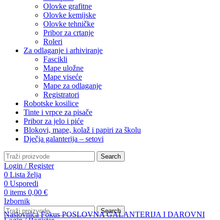
Olovke grafitne
Olovke kemijske
Olovke tehničke
Pribor za crtanje
Roleri
Za odlaganje i arhiviranje
Fascikli
Mape uložne
Mape viseće
Mape za odlaganje
Registratori
Robotske kosilice
Tinte i vrpce za pisače
Pribor za jelo i piće
Blokovi, mape, kolaž i papiri za školu
Dječja galanterija – setovi
Search
Login / Register
0
Lista želja
0
Usporedi
0
items
0,00
€
Izbornik
Search
Naslovnica
Fokus
POSLOVNA GALANTERIJA I DAROVNI