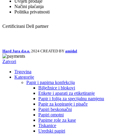
Uvijeti prodaje
Načini plaćanja
Politika privatnosti
Certificirani Dell partner
Hard Jura d.o.o.
2024 CREATED BY
amidal
Zatvori
Trgovina
Kategorije
Papir i papirna konfekcija
Bilježnice i blokovi
Etikete i aparati za etiketiranje
Papir i folija za specijalnu namjenu
Papir za kopiranje i pisače
Papiri beskonačni
Papiri omotni
Papirne role za kase
Tiskanice
Uredski papiri