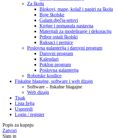
Za školu
Blokovi, mape, kolaž i papiri za školu
Boje školske
Galant.dječja-setovi
Knjige i pomagala nastavna
Materijali za modeliranje i dekoraciju
Pribor ostali školski
Ruksaci i pernice
Poslovna galanterija i darovni program
Darovni program
Kalendari
Poklon program
Poslovna galanterija
Robotske kosilice
Fiskalne blagajne, software i web dizajn
Software – fiskalne blagajne
Web dizajn
Tisak
Lista želja
Usporedi
Login / register
Popis za kupnju
Zatvori
Sign in