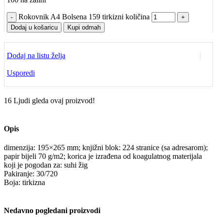
Rokovnik A4 Bolsena 159 tirkizni količina
Dodaj u košaricu
Kupi odmah
Dodaj na listu želja
Usporedi
16
Ljudi gleda ovaj proizvod!
Opis
dimenzija: 195×265 mm; knjižni blok: 224 stranice (sa adresarom);
papir bijeli 70 g/m2; korica je izrađena od koagulatnog materijala
koji je pogodan za: suhi žig
Pakiranje: 30/720
Boja: tirkizna
Nedavno pogledani proizvodi