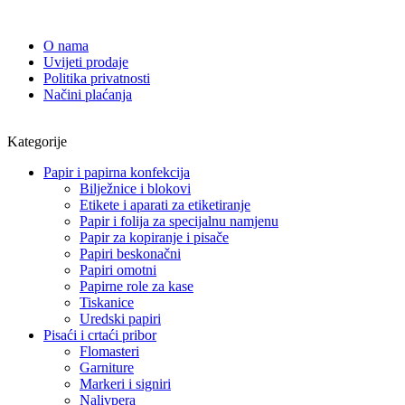
O nama
Uvijeti prodaje
Politika privatnosti
Načini plaćanja
Kategorije
Papir i papirna konfekcija
Bilježnice i blokovi
Etikete i aparati za etiketiranje
Papir i folija za specijalnu namjenu
Papir za kopiranje i pisače
Papiri beskonačni
Papiri omotni
Papirne role za kase
Tiskanice
Uredski papiri
Pisaći i crtaći pribor
Flomasteri
Garniture
Markeri i signiri
Nalivpera