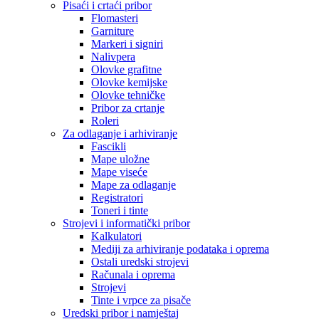
Pisaći i crtaći pribor
Flomasteri
Garniture
Markeri i signiri
Nalivpera
Olovke grafitne
Olovke kemijske
Olovke tehničke
Pribor za crtanje
Roleri
Za odlaganje i arhiviranje
Fascikli
Mape uložne
Mape viseće
Mape za odlaganje
Registratori
Toneri i tinte
Strojevi i informatički pribor
Kalkulatori
Mediji za arhiviranje podataka i oprema
Ostali uredski strojevi
Računala i oprema
Strojevi
Tinte i vrpce za pisače
Uredski pribor i namještaj