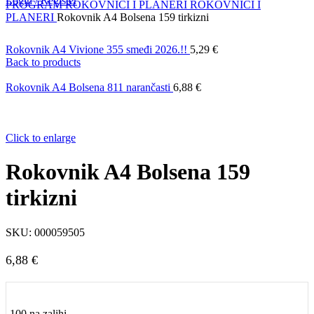
Login / Register
PROGRAM
ROKOVNICI I PLANERI
ROKOVNICI I
PLANERI
Rokovnik A4 Bolsena 159 tirkizni
Rokovnik A4 Vivione 355 smeđi 2026.!!
5,29
€
Back to products
Rokovnik A4 Bolsena 811 narančasti
6,88
€
Click to enlarge
Rokovnik A4 Bolsena 159
tirkizni
SKU:
000059505
6,88
€
100 na zalihi