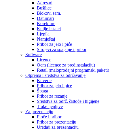
Adresari
Bušilice
Blokovi sam.
Datumari
Korekture
Kutije i stalci
Ljepila
Namještaj
Pribor za jelo i piće
Strojevi za spajanje i pribor
Software
Licence
Oem (licence za predinstalaciju)
Retail (maloprodajni programski paketi)
Otprema i sredstva za održavanje
Kuverte
Pribor za jelo i piće
Špaga
Pribor za rezanje
Sredstva za održ. čistoće i higijene
Trake ljepljive
Za prezentaciju
Ploče i pribor
Pribor za prezentaciju
Uređaji za prezentaciju