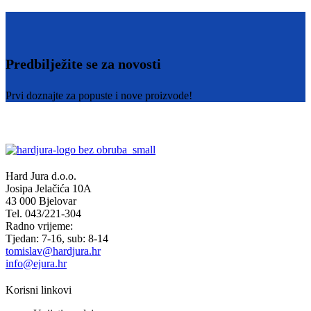
Predbilježite se za novosti
Prvi doznajte za popuste i nove proizvode!
Hard Jura d.o.o.
Josipa Jelačića 10A
43 000 Bjelovar
Tel. 043/221-304
Radno vrijeme:
Tjedan: 7-16, sub: 8-14
tomislav@hardjura.hr
info@ejura.hr
Korisni linkovi