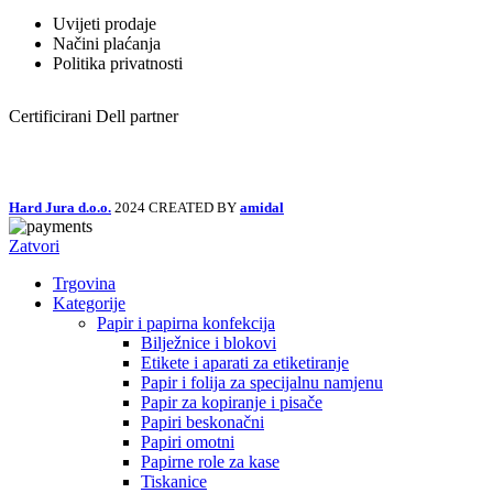
Uvijeti prodaje
Načini plaćanja
Politika privatnosti
Certificirani Dell partner
Hard Jura d.o.o.
2024 CREATED BY
amidal
Zatvori
Trgovina
Kategorije
Papir i papirna konfekcija
Bilježnice i blokovi
Etikete i aparati za etiketiranje
Papir i folija za specijalnu namjenu
Papir za kopiranje i pisače
Papiri beskonačni
Papiri omotni
Papirne role za kase
Tiskanice