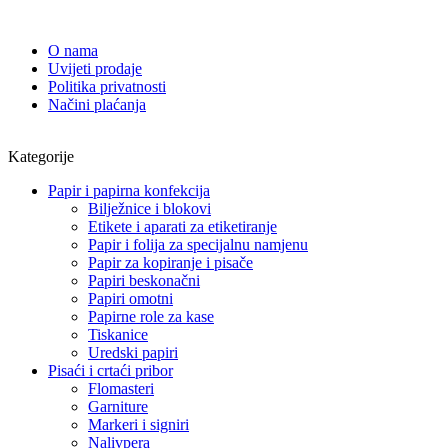
O nama
Uvijeti prodaje
Politika privatnosti
Načini plaćanja
Kategorije
Papir i papirna konfekcija
Bilježnice i blokovi
Etikete i aparati za etiketiranje
Papir i folija za specijalnu namjenu
Papir za kopiranje i pisače
Papiri beskonačni
Papiri omotni
Papirne role za kase
Tiskanice
Uredski papiri
Pisaći i crtaći pribor
Flomasteri
Garniture
Markeri i signiri
Nalivpera