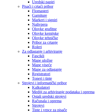
Uredski papiri
Pisaći i crtaći pribor
Flomasteri
Garniture
Markeri i signiri
Nalivpera
Olovke grafitne
Olovke kemijske
Olovke tehničke
Pribor za crtanje
Roleri
Za odlaganje i arhiviranje
Fascikli
Mape uložne
Mape viseće
Mape za odlaganje
Registratori
Toneri i tinte
Strojevi i informatički pribor
Kalkulatori
Mediji za arhiviranje podataka i oprema
Ostali uredski strojevi
Računala i oprema
Strojevi
Tinte i vrpce za pisače