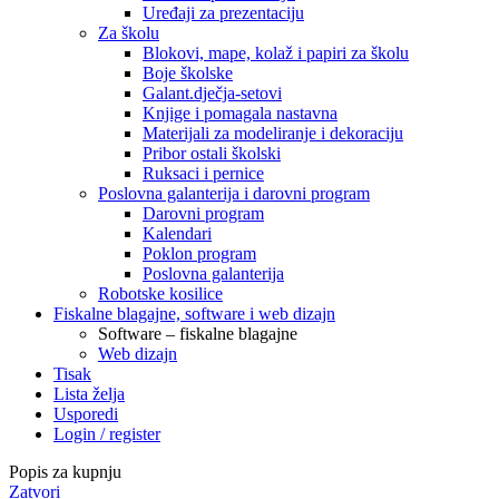
Uređaji za prezentaciju
Za školu
Blokovi, mape, kolaž i papiri za školu
Boje školske
Galant.dječja-setovi
Knjige i pomagala nastavna
Materijali za modeliranje i dekoraciju
Pribor ostali školski
Ruksaci i pernice
Poslovna galanterija i darovni program
Darovni program
Kalendari
Poklon program
Poslovna galanterija
Robotske kosilice
Fiskalne blagajne, software i web dizajn
Software – fiskalne blagajne
Web dizajn
Tisak
Lista želja
Usporedi
Login / register
Popis za kupnju
Zatvori