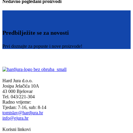
Nedavno pogledani proizvodi
Predbilježite se za novosti
Prvi doznajte za popuste i nove proizvode!
Hard Jura d.o.o.
Josipa Jelačića 10A
43 000 Bjelovar
Tel. 043/221-304
Radno vrijeme:
Tjedan: 7-16, sub: 8-14
tomislav@hardjura.hr
info@ejura.hr
Korisni linkovi