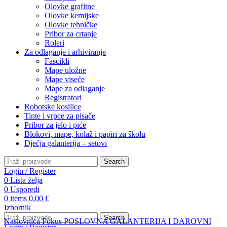
Olovke grafitne
Olovke kemijske
Olovke tehničke
Pribor za crtanje
Roleri
Za odlaganje i arhiviranje
Fascikli
Mape uložne
Mape viseće
Mape za odlaganje
Registratori
Robotske kosilice
Tinte i vrpce za pisače
Pribor za jelo i piće
Blokovi, mape, kolaž i papiri za školu
Dječja galanterija – setovi
Search
Login / Register
0
Lista želja
0
Usporedi
0
items
0,00
€
Izbornik
Search
Naslovnica
Fokus
POSLOVNA GALANTERIJA I DAROVNI