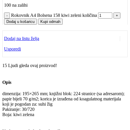
100 na zalihi
Rokovnik A4 Bolsena 158 kiwi zeleni količina
Dodaj u košaricu
Kupi odmah
Dodaj na listu želja
Usporedi
15
Ljudi gleda ovaj proizvod!
Opis
dimenzija: 195×265 mm; knjižni blok: 224 stranice (sa adresarom);
papir bijeli 70 g/m2; korica je izrađena od koagulatnog materijala
koji je pogodan za: suhi žig
Pakiranje: 30/720
Boja: kiwi zelena