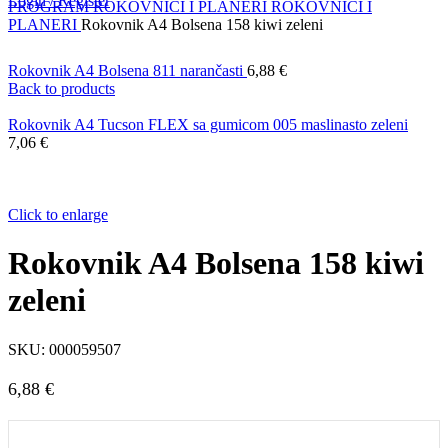
Login / Register
PROGRAM
ROKOVNICI I PLANERI
ROKOVNICI I
PLANERI
Rokovnik A4 Bolsena 158 kiwi zeleni
Rokovnik A4 Bolsena 811 narančasti
6,88
€
Back to products
Rokovnik A4 Tucson FLEX sa gumicom 005 maslinasto zeleni
7,06
€
Click to enlarge
Rokovnik A4 Bolsena 158 kiwi
zeleni
SKU:
000059507
6,88
€