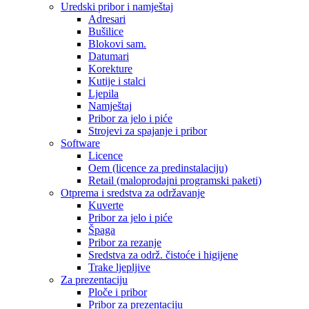
Uredski pribor i namještaj
Adresari
Bušilice
Blokovi sam.
Datumari
Korekture
Kutije i stalci
Ljepila
Namještaj
Pribor za jelo i piće
Strojevi za spajanje i pribor
Software
Licence
Oem (licence za predinstalaciju)
Retail (maloprodajni programski paketi)
Otprema i sredstva za održavanje
Kuverte
Pribor za jelo i piće
Špaga
Pribor za rezanje
Sredstva za održ. čistoće i higijene
Trake ljepljive
Za prezentaciju
Ploče i pribor
Pribor za prezentaciju