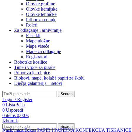
Olovke grafitne
Olovke kemijske
Olovke tehničke
Pribor za crtanje
Roleri
Za odlaganje i arhiviranje
Fascikli
Mape uložne
Mape viseće
Mape za odlaganje
Registratori
Robotske kosilice
Tinte i vrpce za pisače
Pribor za jelo i piće
Blokovi, mape, kolaž i papiri za školu
Dječja galanterija – setovi
Search
Login / Register
0
Lista želja
0
Usporedi
0
items
0,00
€
Izbornik
Search
Naslovnica
Fokus
PAPIR I PAPIRNA KONFEKCIJA
TISKANIC