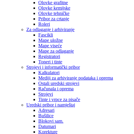
Olovke grafitne
Olovke kemijske
Olovke tehničke
Pribor za crtanje
Roleri
Za odlaganje i arhiviranje
Fascikli
Mape uložne
Mape viseće
Mape za odlaganje
Registratori
Toneri i tinte
Strojevi i informatički pribor
Kalkulatori
Mediji za arhiviranje podataka i oprema
Ostali uredski strojevi
Računala i oprema
Strojevi
Tinte i vrpce za pisače
Uredski pribor i namještaj
Adresari
Bušilice
Blokovi sam.
Datumari
Korekture