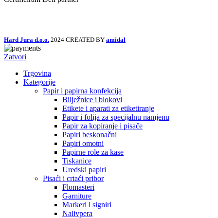
Hard Jura d.o.o.
2024 CREATED BY
amidal
Zatvori
Trgovina
Kategorije
Papir i papirna konfekcija
Bilježnice i blokovi
Etikete i aparati za etiketiranje
Papir i folija za specijalnu namjenu
Papir za kopiranje i pisače
Papiri beskonačni
Papiri omotni
Papirne role za kase
Tiskanice
Uredski papiri
Pisaći i crtaći pribor
Flomasteri
Garniture
Markeri i signiri
Nalivpera