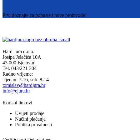
Prvi doznajte za popuste i nove proizvode!
Hard Jura d.o.o.
Josipa Jelačića 10A
43 000 Bjelovar
Tel. 043/221-304
Radno vrijeme:
Tjedan: 7-16, sub: 8-14
tomislav@hardjura.hr
info@ejura.hr
Korisni linkovi
Uvijeti prodaje
Načini plaćanja
Politika privatnosti
Certificirani Dell partner