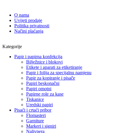
O nama
Uvijeti prodaje
Politika privatnosti
Načini plaćanja
Kategorije
Papir i papirna konfekcija
Bilježnice i blokovi
Etikete i aparati za etiketiranje
Papir i folija za specijalnu namjenu
Papir za kopiranje i pisače
Papiri beskonačni
Papiri omotni
Papirne role za kase
Tiskanice
Uredski papiri
Pisaći i crtaći pribor
Flomasteri
Garniture
Markeri i signiri
Nalivpera