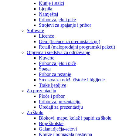
Kutije i stalci
Ljepila
Namještaj
Pribor za jelo i piće
Strojevi za spajanje i pribor
Software
Licence
Oem (licence za predinstalaciju)
Retail (maloprodajni programski paketi)
Otprema i sredstva za održavanje
Kuverte
Pribor za jelo i piće
Špaga
Pribor za rezanje
Sredstva za održ. čistoće i higijene
Trake ljepljive
Za prezentaciju
Ploče i pribor
Pribor za prezentaciju
Uređaji za prezentaciju
Za školu
Blokovi, mape, kolaž i papiri za školu
Boje školske
Galant.dječja-setovi
Knjige i pomagala nastavna