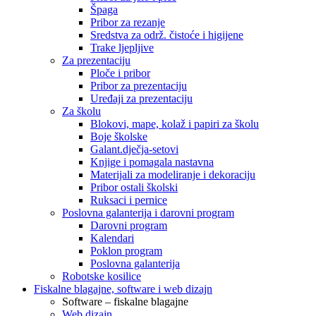
Špaga
Pribor za rezanje
Sredstva za održ. čistoće i higijene
Trake ljepljive
Za prezentaciju
Ploče i pribor
Pribor za prezentaciju
Uređaji za prezentaciju
Za školu
Blokovi, mape, kolaž i papiri za školu
Boje školske
Galant.dječja-setovi
Knjige i pomagala nastavna
Materijali za modeliranje i dekoraciju
Pribor ostali školski
Ruksaci i pernice
Poslovna galanterija i darovni program
Darovni program
Kalendari
Poklon program
Poslovna galanterija
Robotske kosilice
Fiskalne blagajne, software i web dizajn
Software – fiskalne blagajne
Web dizajn