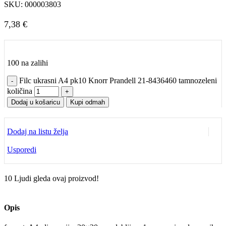
SKU:
000003803
7,38
€
100 na zalihi
Filc ukrasni A4 pk10 Knorr Prandell 21-8436460 tamnozeleni
količina
Dodaj u košaricu
Kupi odmah
Dodaj na listu želja
Usporedi
10
Ljudi gleda ovaj proizvod!
Opis