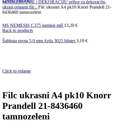
Login / Register
MODELIRANJE i DEKORACIJU
pribor za dekoraciju-
ukrasi,origami,filc..
Filc ukrasni A4 pk10 Knorr Prandell 21-
8436460 tamnozeleni
MS NEMESIS C375 gaming miš
13,20
€
Back to products
Šablona ravna 5,0 mm Arda 3025 blister
3,19
€
Click to enlarge
Filc ukrasni A4 pk10 Knorr
Prandell 21-8436460
tamnozeleni