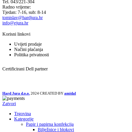
Tel. 043/221-304
Radno vrijeme:
Tjedan: 7-16, sub: 8-14
tomislav@hardjura.hr
info@ejura.hr
Korisni linkovi
Uvijeti prodaje
Načini plaćanja
Politika privatnosti
Certificirani Dell partner
Hard Jura d.o.o.
2024 CREATED BY
amidal
Zatvori
Trgovina
Kategorije
Papir i papirna konfekcija
Bilježnice i blokovi