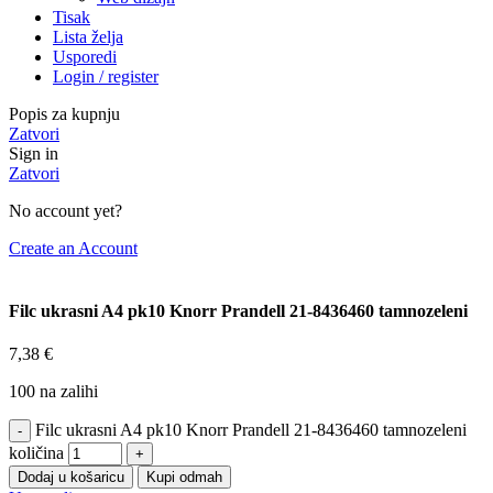
Tisak
Lista želja
Usporedi
Login / register
Popis za kupnju
Zatvori
Sign in
Zatvori
No account yet?
Create an Account
Filc ukrasni A4 pk10 Knorr Prandell 21-8436460 tamnozeleni
7,38
€
100 na zalihi
Filc ukrasni A4 pk10 Knorr Prandell 21-8436460 tamnozeleni
količina
Dodaj u košaricu
Kupi odmah