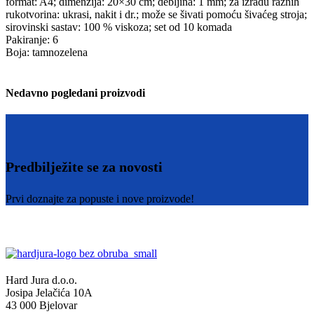
format: A4; dimenzija: 20×30 cm; debljina: 1 mm; za izradu raznih
rukotvorina: ukrasi, nakit i dr.; može se šivati pomoću šivaćeg stroja;
sirovinski sastav: 100 % viskoza; set od 10 komada
Pakiranje: 6
Boja: tamnozelena
Nedavno pogledani proizvodi
Predbilježite se za novosti
Prvi doznajte za popuste i nove proizvode!
Hard Jura d.o.o.
Josipa Jelačića 10A
43 000 Bjelovar