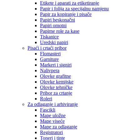
Etikete i aparati za etiketiranje
Papir i folija za specijalnu namjenu
Papir za kopiranje i pisače
Papiri beskonačni
Papiri omotni
Papirne role za kase
Tiskanice
Uredski papiri
Pisaći i crtaći pribor
Flomasteri
Garniture
Markeri i signiri
Nalivpera
Olovke grafitne
Olovke kemijske
Olovke tehničke
Pribor za crtanje
Roleri
Za odlaganje i arhiviranje
Fascikli
Mape uložne
Mape viseće
Mape za odlaganje
Registratori
Toneri i tinte