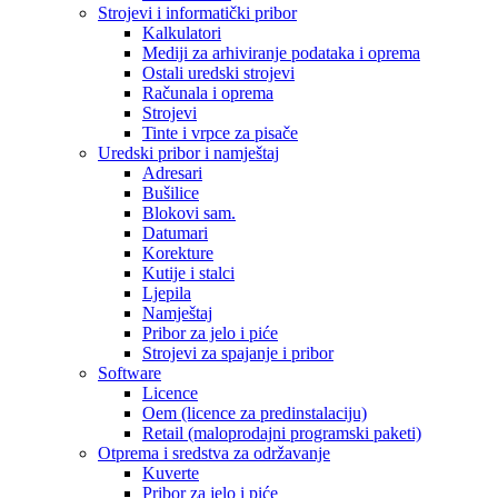
Strojevi i informatički pribor
Kalkulatori
Mediji za arhiviranje podataka i oprema
Ostali uredski strojevi
Računala i oprema
Strojevi
Tinte i vrpce za pisače
Uredski pribor i namještaj
Adresari
Bušilice
Blokovi sam.
Datumari
Korekture
Kutije i stalci
Ljepila
Namještaj
Pribor za jelo i piće
Strojevi za spajanje i pribor
Software
Licence
Oem (licence za predinstalaciju)
Retail (maloprodajni programski paketi)
Otprema i sredstva za održavanje
Kuverte
Pribor za jelo i piće