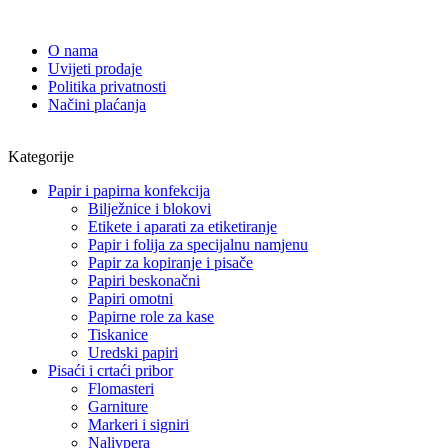
O nama
Uvijeti prodaje
Politika privatnosti
Načini plaćanja
Kategorije
Papir i papirna konfekcija
Bilježnice i blokovi
Etikete i aparati za etiketiranje
Papir i folija za specijalnu namjenu
Papir za kopiranje i pisače
Papiri beskonačni
Papiri omotni
Papirne role za kase
Tiskanice
Uredski papiri
Pisaći i crtaći pribor
Flomasteri
Garniture
Markeri i signiri
Nalivpera