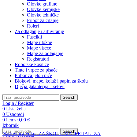
Olovke grafitne
Olovke kemijske
Olovke tehničke
Pribor za crtanje
Roleri
Za odlaganje i arhiviranje
Fascikli
Mape uložne
Mape viseće
Mape za odlaganje
Registratori
Robotske kosilice
Tinte i vrpce za pisače
Pribor za jelo i piće
Blokovi, mape, kolaž i papiri za školu
Dječja galanterija – setovi
Search
Login / Register
0
Lista želja
0
Usporedi
0
items
0,00
€
Izbornik
Search
Naslovnica
Fokus
ZA ŠKOLU
MATERIJALI ZA