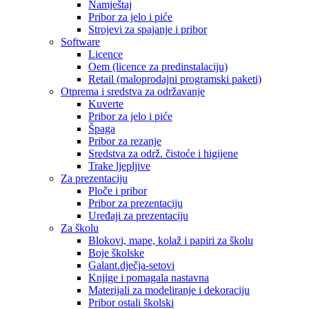
Namještaj
Pribor za jelo i piće
Strojevi za spajanje i pribor
Software
Licence
Oem (licence za predinstalaciju)
Retail (maloprodajni programski paketi)
Otprema i sredstva za održavanje
Kuverte
Pribor za jelo i piće
Špaga
Pribor za rezanje
Sredstva za održ. čistoće i higijene
Trake ljepljive
Za prezentaciju
Ploče i pribor
Pribor za prezentaciju
Uređaji za prezentaciju
Za školu
Blokovi, mape, kolaž i papiri za školu
Boje školske
Galant.dječja-setovi
Knjige i pomagala nastavna
Materijali za modeliranje i dekoraciju
Pribor ostali školski