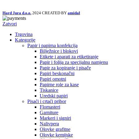
Hard Jura d.o.o.
2024 CREATED BY
amidal
Zatvori
Trgovina
Kategorije
Papir i papirna konfekcija
Bilježnice i blokovi
Etikete i aparati za etiketiranje
Papir i folija za specijalnu namjenu
Papir za kopiranje i pisače
Papiri beskonačni
Papiri omotni
Papirne role za kase
Tiskanice
Uredski papiri
Pisaći i crtaći pribor
Flomasteri
Garniture
Markeri i signiri
Nalivpera
Olovke grafitne
Olovke kemijske