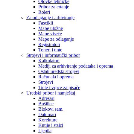
Olovke tehničke
Pribor za crtanje
Roleri
Za odlaganje i arhiviranje
Fascikli
Mape uložne
Mape viseće
Mape za odlaganje
Registratori
Toneri i tinte
Strojevi i informatički pribor
Kalkulatori
Mediji za arhiviranje podataka i oprema
Ostali uredski strojevi
Računala i oprema
Strojevi
Tinte i vrpce za pisače
Uredski pribor i namještaj
Adresari
Bušilice
Blokovi sam.
Datumari
Korekture
Kutije i stalci
Ljepila