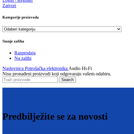
Login / Register
Zatvori
Kategorije proizvoda
Stanje zaliha
Rasprodaja
Na zalihi
Naslovnica
Potrošačka elektronika
Audio Hi-Fi
Nisu pronađeni proizvodi koji odgovaraju vašem odabiru.
Search
Predbilježite se za novosti