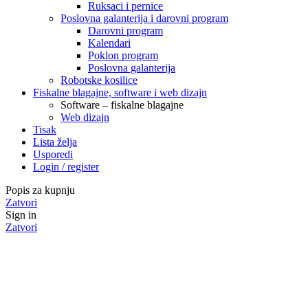
Ruksaci i pernice
Poslovna galanterija i darovni program
Darovni program
Kalendari
Poklon program
Poslovna galanterija
Robotske kosilice
Fiskalne blagajne, software i web dizajn
Software – fiskalne blagajne
Web dizajn
Tisak
Lista želja
Usporedi
Login / register
Popis za kupnju
Zatvori
Sign in
Zatvori