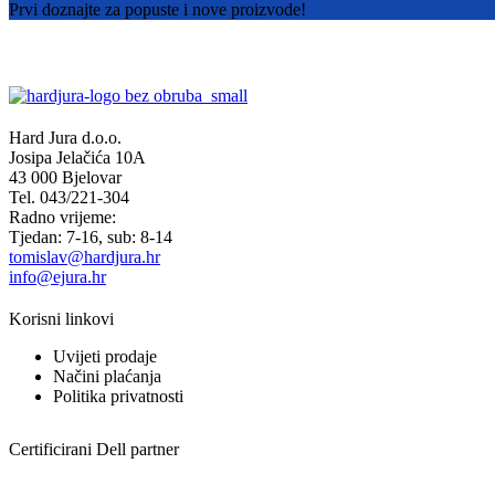
Prvi doznajte za popuste i nove proizvode!
Hard Jura d.o.o.
Josipa Jelačića 10A
43 000 Bjelovar
Tel. 043/221-304
Radno vrijeme:
Tjedan: 7-16, sub: 8-14
tomislav@hardjura.hr
info@ejura.hr
Korisni linkovi
Uvijeti prodaje
Načini plaćanja
Politika privatnosti
Certificirani Dell partner