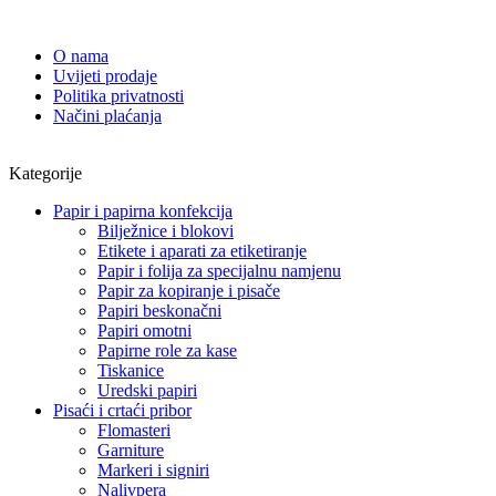
O nama
Uvijeti prodaje
Politika privatnosti
Načini plaćanja
Kategorije
Papir i papirna konfekcija
Bilježnice i blokovi
Etikete i aparati za etiketiranje
Papir i folija za specijalnu namjenu
Papir za kopiranje i pisače
Papiri beskonačni
Papiri omotni
Papirne role za kase
Tiskanice
Uredski papiri
Pisaći i crtaći pribor
Flomasteri
Garniture
Markeri i signiri
Nalivpera