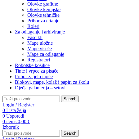
Olovke grafitne
Olovke kemijske
Olovke tehničke
Pribor za crtanje
Roleri
Za odlaganje i arhiviranje
Fascikli
Mape uložne
Mape viseće
Mape za odlaganje
Registratori
Robotske kosilice
Tinte i vrpce za pisače
Pribor za jelo i piće
Blokovi, mape, kolaž i papiri za školu
Dječja galanterija – setovi
Search
Login / Register
0
Lista želja
0
Usporedi
0
items
0,00
€
Izbornik
Search