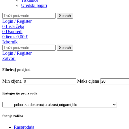
Tiskanice
Uredski papiri
Search
Login / Register
0
Lista želja
0
Usporedi
0
items
0,00
€
Izbornik
Search
Login / Register
Zatvori
Filtriraj po cijeni
Min cijena
Maks cijena
Kategorije proizvoda
Stanje zaliha
Rasprodaja