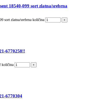
ent 18540-099 sort zlatna/srebrna
 sort zlatna/srebrna količina
 21-6770258!!
 količina
 21-6770304