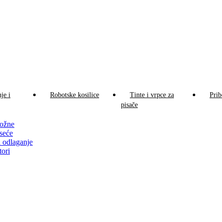
je i
Robotske kosilice
Tinte i vrpce za
Prib
pisače
ožne
seće
 odlaganje
tori