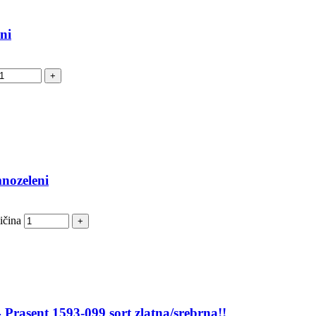
ni
nozeleni
ičina
Prasent 1593-099 sort zlatna/srebrna!!