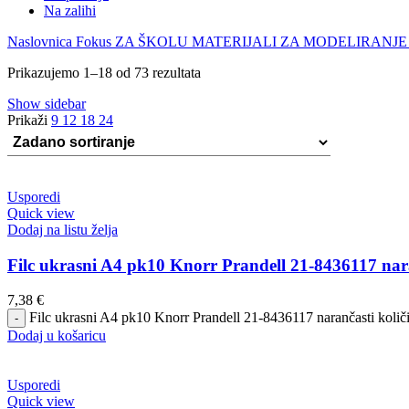
Na zalihi
Naslovnica
Fokus
ZA ŠKOLU
MATERIJALI ZA MODELIRANJE
Prikazujemo 1–18 od 73 rezultata
Show sidebar
Prikaži
9
12
18
24
Usporedi
Quick view
Dodaj na listu želja
Filc ukrasni A4 pk10 Knorr Prandell 21-8436117 nar
7,38
€
Filc ukrasni A4 pk10 Knorr Prandell 21-8436117 narančasti količ
Dodaj u košaricu
Usporedi
Quick view