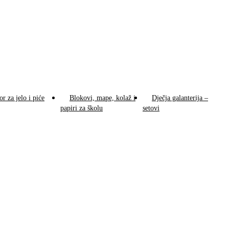
or za jelo i piće
Blokovi, mape, kolaž i
Dječja galanterija –
papiri za školu
setovi