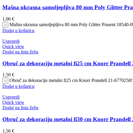
Mašna ukrasna samoljepljiva 80 mm Poly Glitter Pras
1,06
€
Mašna ukrasna samoljepljiva 80 mm Poly Glitter Prasent 18540-099
Dodaj u košaricu
Usporedi
Quick view
Dodaj na listu želja
Obruč za dekoraciju metalni fi25 cm Knorr Prandell
1,50
€
Obruč za dekoraciju metalni fi25 cm Knorr Prandell 21-6770258!!
Dodaj u košaricu
Usporedi
Quick view
Dodaj na listu želja
Obruč za dekoraciju metalni fi30 cm Knorr Prandell
1,56
€