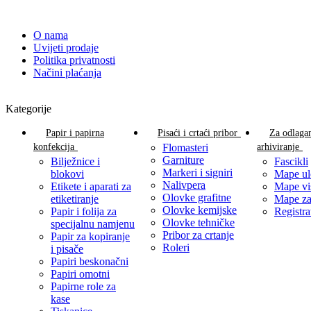
O nama
Uvijeti prodaje
Politika privatnosti
Načini plaćanja
Kategorije
Papir i papirna
Pisaći i crtaći pribor
Za odlagan
konfekcija
Flomasteri
arhiviranje
Garniture
Bilježnice i
Fascikli
Markeri i signiri
blokovi
Mape ul
Nalivpera
Etikete i aparati za
Mape vi
Olovke grafitne
etiketiranje
Mape za
Olovke kemijske
Papir i folija za
Registra
Olovke tehničke
specijalnu namjenu
Pribor za crtanje
Papir za kopiranje
Roleri
i pisače
Papiri beskonačni
Papiri omotni
Papirne role za
kase