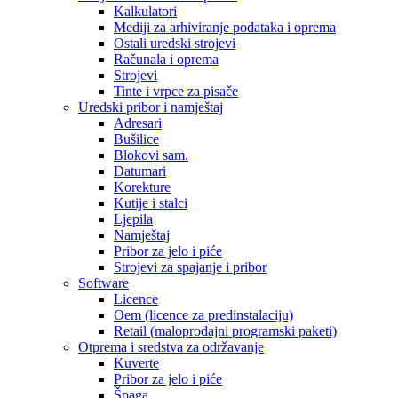
Kalkulatori
Mediji za arhiviranje podataka i oprema
Ostali uredski strojevi
Računala i oprema
Strojevi
Tinte i vrpce za pisače
Uredski pribor i namještaj
Adresari
Bušilice
Blokovi sam.
Datumari
Korekture
Kutije i stalci
Ljepila
Namještaj
Pribor za jelo i piće
Strojevi za spajanje i pribor
Software
Licence
Oem (licence za predinstalaciju)
Retail (maloprodajni programski paketi)
Otprema i sredstva za održavanje
Kuverte
Pribor za jelo i piće
Špaga