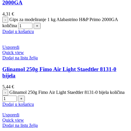
2000GA
4,31
€
Gips za modeliranje 1 kg Alabastrino H&P Primo 2000GA
količina
Dodaj u košaricu
Usporedi
Quick view
Dodaj na listu želja
Glinamol 250g Fimo Air Light Staedtler 8131-0
bijela
5,44
€
Glinamol 250g Fimo Air Light Staedtler 8131-0 bijela količina
Dodaj u košaricu
Usporedi
Quick view
Dodaj na listu želja