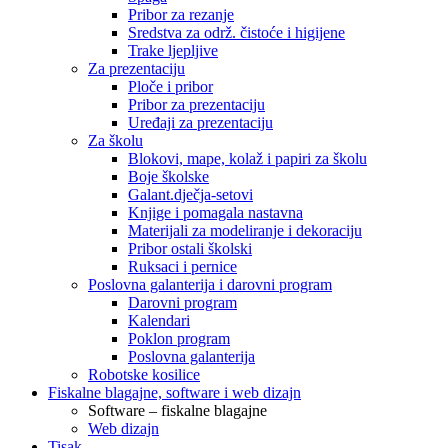
Pribor za rezanje
Sredstva za održ. čistoće i higijene
Trake ljepljive
Za prezentaciju
Ploče i pribor
Pribor za prezentaciju
Uređaji za prezentaciju
Za školu
Blokovi, mape, kolaž i papiri za školu
Boje školske
Galant.dječja-setovi
Knjige i pomagala nastavna
Materijali za modeliranje i dekoraciju
Pribor ostali školski
Ruksaci i pernice
Poslovna galanterija i darovni program
Darovni program
Kalendari
Poklon program
Poslovna galanterija
Robotske kosilice
Fiskalne blagajne, software i web dizajn
Software – fiskalne blagajne
Web dizajn
Tisak