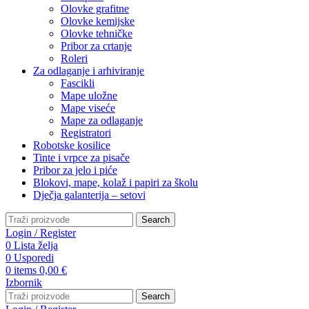
Olovke grafitne
Olovke kemijske
Olovke tehničke
Pribor za crtanje
Roleri
Za odlaganje i arhiviranje
Fascikli
Mape uložne
Mape viseće
Mape za odlaganje
Registratori
Robotske kosilice
Tinte i vrpce za pisače
Pribor za jelo i piće
Blokovi, mape, kolaž i papiri za školu
Dječja galanterija – setovi
Search
Login / Register
0
Lista želja
0
Usporedi
0
items
0,00
€
Izbornik
Search