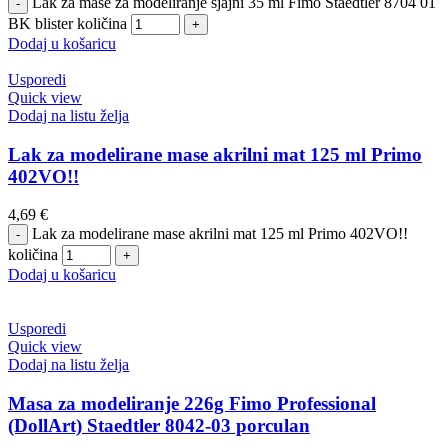
Lak za mase za modeliranje sjajni 35 ml Fimo Staedtler 8704 01
BK blister količina
Dodaj u košaricu
Usporedi
Quick view
Dodaj na listu želja
Lak za modelirane mase akrilni mat 125 ml Primo
402VO!!
4,69
€
Lak za modelirane mase akrilni mat 125 ml Primo 402VO!!
količina
Dodaj u košaricu
Usporedi
Quick view
Dodaj na listu želja
Masa za modeliranje 226g Fimo Professional
(DollArt) Staedtler 8042-03 porculan