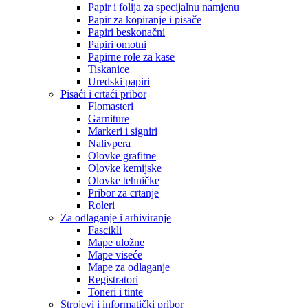
Papir i folija za specijalnu namjenu
Papir za kopiranje i pisače
Papiri beskonačni
Papiri omotni
Papirne role za kase
Tiskanice
Uredski papiri
Pisaći i crtaći pribor
Flomasteri
Garniture
Markeri i signiri
Nalivpera
Olovke grafitne
Olovke kemijske
Olovke tehničke
Pribor za crtanje
Roleri
Za odlaganje i arhiviranje
Fascikli
Mape uložne
Mape viseće
Mape za odlaganje
Registratori
Toneri i tinte
Strojevi i informatički pribor