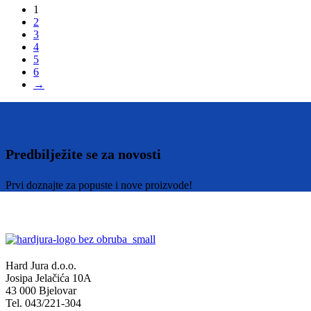
1
2
3
4
5
6
→
Predbilježite se za novosti
Prvi doznajte za popuste i nove proizvode!
Hard Jura d.o.o.
Josipa Jelačića 10A
43 000 Bjelovar
Tel. 043/221-304