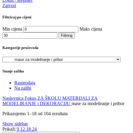
Login / Register
Zatvori
Filtriraj po cijeni
Min cijena
Maks cijena
Filtriraj
Kategorije proizvoda
Stanje zaliha
Rasprodaja
Na zalihi
Naslovnica
Fokus
ZA ŠKOLU
MATERIJALI ZA
MODELIRANJE i DEKORACIJU
mase za modeliranje i pribor
Prikazujemo 1–18 od 104 rezultata
Show sidebar
Prikaži
9
12
18
24