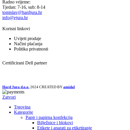
Radno vrijeme:
Tjedan: 7-16, sub: 8-14
tomislav@hardjura.hr
info@ejura.hr
Korisni linkovi
Uvijeti prodaje
Načini plaćanja
Politika privatnosti
Certificirani Dell partner
Hard Jura d.o.o.
2024 CREATED BY
amidal
Zatvori
Trgovina
Kategorije
Papir i papirna konfekcija
Bilježnice i blokovi
Etikete i aparati za etiketiranje