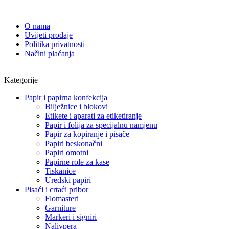
O nama
Uvijeti prodaje
Politika privatnosti
Načini plaćanja
Kategorije
Papir i papirna konfekcija
Bilježnice i blokovi
Etikete i aparati za etiketiranje
Papir i folija za specijalnu namjenu
Papir za kopiranje i pisače
Papiri beskonačni
Papiri omotni
Papirne role za kase
Tiskanice
Uredski papiri
Pisaći i crtaći pribor
Flomasteri
Garniture
Markeri i signiri
Nalivpera