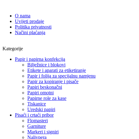
O nama
Uvijeti prodaje
Politika privatnosti
Načini plaćanja
Kategorije
Papir i papirna konfekcija
Bilježnice i blokovi
Etikete i aparati za etiketiranje
Papir i folija za specijalnu namjenu
Papir za kopiranje i pisače
Papiri beskonačni
Papiri omotni
Papirne role za kase
Tiskanice
Uredski papiri
Pisaći i crtaći pribor
Flomasteri
Garniture
Markeri i signiri
Nalivpera