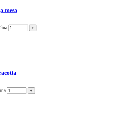
ja mesa
čina
racotta
ina