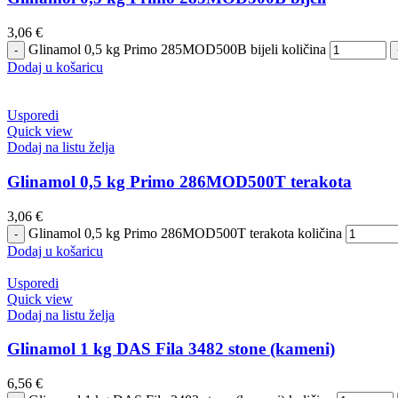
3,06
€
Glinamol 0,5 kg Primo 285MOD500B bijeli količina
Dodaj u košaricu
Usporedi
Quick view
Dodaj na listu želja
Glinamol 0,5 kg Primo 286MOD500T terakota
3,06
€
Glinamol 0,5 kg Primo 286MOD500T terakota količina
Dodaj u košaricu
Usporedi
Quick view
Dodaj na listu želja
Glinamol 1 kg DAS Fila 3482 stone (kameni)
6,56
€