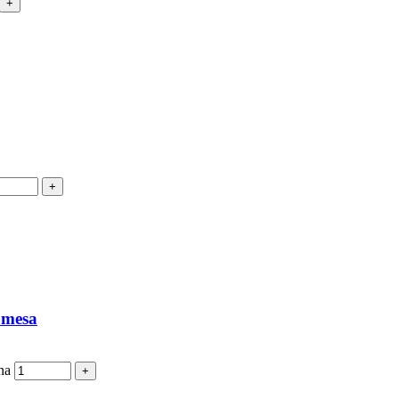
 mesa
na