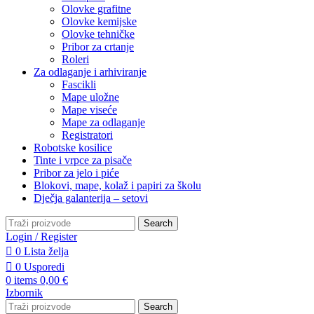
Olovke grafitne
Olovke kemijske
Olovke tehničke
Pribor za crtanje
Roleri
Za odlaganje i arhiviranje
Fascikli
Mape uložne
Mape viseće
Mape za odlaganje
Registratori
Robotske kosilice
Tinte i vrpce za pisače
Pribor za jelo i piće
Blokovi, mape, kolaž i papiri za školu
Dječja galanterija – setovi
Search
Login / Register
0
Lista želja
0
Usporedi
0
items
0,00
€
Izbornik
Search