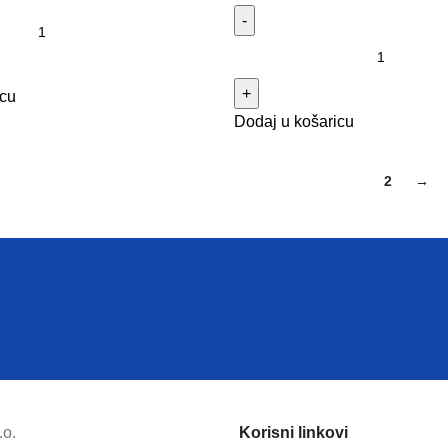
icu
Dodaj u košaricu
1
2
→
.o.
Korisni linkovi