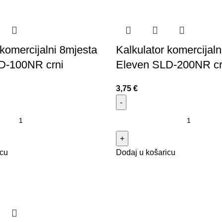
 komercijalni 8mjesta
Kalkulator komercijaln
D-100NR crni
Eleven SLD-200NR cr
3,75
€
icu
Dodaj u košaricu