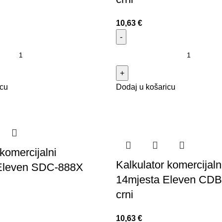
10,63
€
icu
Dodaj u košaricu
komercijalni
Kalkulator komercijaln
Eleven SDC-888X
14mjesta Eleven CD
crni
10,63
€