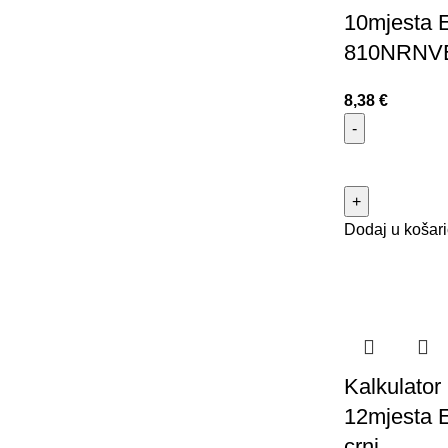
10mjesta 
810NRNVE
8,38
€
Dodaj u košar
Kalkulator 
12mjesta 
crni