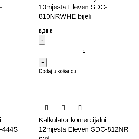
-
10mjesta Eleven SDC-
810NRWHE bijeli
8,38
€
Dodaj u košaricu
i
Kalkulator komercijalni
C-444S
12mjesta Eleven SDC-812NR
crni