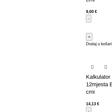
9,00
€
Dodaj u košar
Kalkulator 
12mjesta 
crni
14,13
€