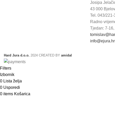
Josipa Jelač
43 000 Bjelo
Tel. 043/221-
Radno vrijem
Tjedan: 7-16,
tomislav@har
info@ejura.hr
Hard Jura d.o.o.
2024 CREATED BY
amidal
Filters
Izbornik
0
Lista želja
0
Usporedi
Bilježnice i blokovi
0
items
Košarica
Etikete i aparati za
etiketiranje
Papir i folija za specijalnu