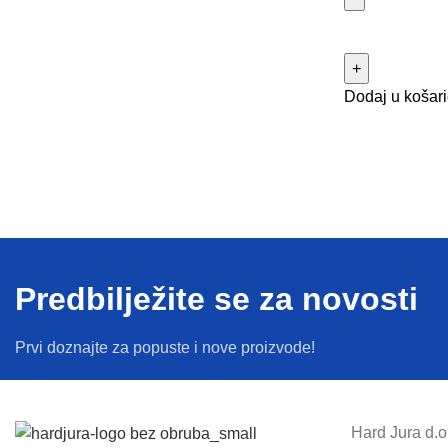
Dodaj u košar
Predbilježite se za novosti
Prvi doznajte za popuste i nove proizvode!
Hard Jura d.o