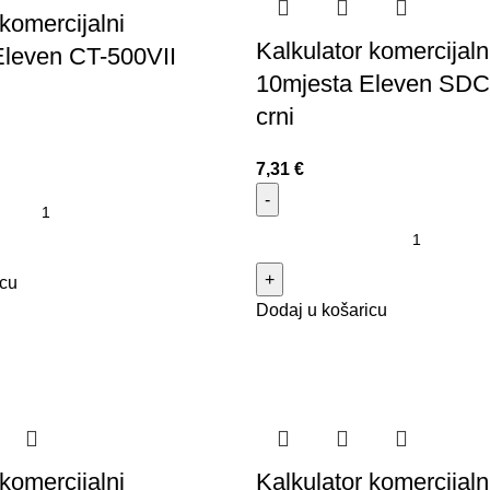
komercijalni
Kalkulator komercijaln
Eleven CT-500VII
10mjesta Eleven SD
crni
7,31
€
icu
Dodaj u košaricu
komercijalni
Kalkulator komercijaln