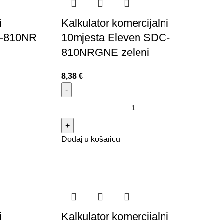
i
Kalkulator komercijalni
C-810NR
10mjesta Eleven SDC-
810NRGNE zeleni
8,38
€
Dodaj u košaricu
i
Kalkulator komercijalni