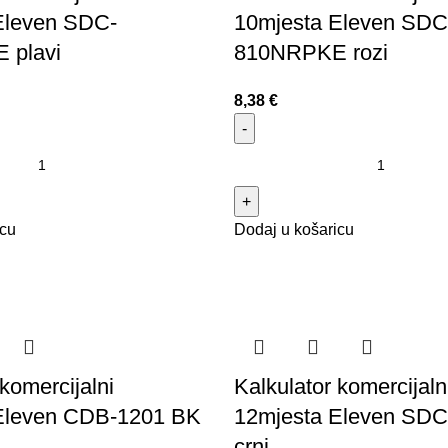
Eleven SDC-
10mjesta Eleven SDC
 plavi
810NRPKE rozi
8,38
€
icu
Dodaj u košaricu
komercijalni
Kalkulator komercijaln
Eleven CDB-1201 BK
12mjesta Eleven SD
crni