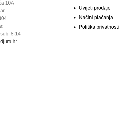
ića 10A
Uvijeti prodaje
var
Načini plaćanja
304
e:
Politika privatnosti
 sub: 8-14
djura.hr