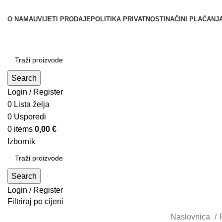
O NAMA
UVIJETI PRODAJE
POLITIKA PRIVATNOSTI
NAČINI PLAĆANJ
Kategorije
Search
Login / Register
0
Lista želja
0
Usporedi
0
items
0,00
€
Izbornik
Search
Login / Register
Filtriraj po cijeni
Naslovnica